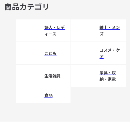
商品カテゴリ
婦人・レデ
紳士・メン
ィース
ズ
コスメ・ケ
こども
ア
家具・収
生活雑貨
納・家電
食品