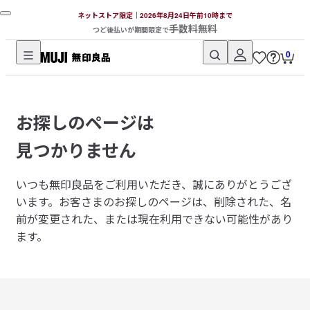
ネットストア限定｜2026年8月24日午前10時まで
手数料無料
つど後払いが期間限定で
0
無
印
良
お探しのページは
品
ネ
見つかりません
ッ
ト
いつも無印良品をご利用いただき、誠にありがとうござ
ス
います。
お客さまのお探しのページは、削除された、名
ト
前が変更された、または現在利用できない可能性があり
ア
ます。