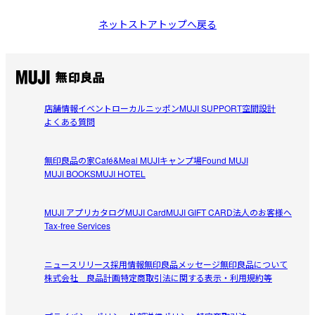
ネットストアトップへ戻る
店舗情報
イベント
ローカルニッポン
MUJI SUPPORT
空間設計
よくある質問
無印良品の家
Café&Meal MUJI
キャンプ場
Found MUJI
MUJI BOOKS
MUJI HOTEL
MUJI アプリ
カタログ
MUJI Card
MUJI GIFT CARD
法人のお客様へ
Tax-free Services
ニュースリリース
採用情報
無印良品メッセージ
無印良品について
株式会社 良品計画
特定商取引法に関する表示・利用規約等