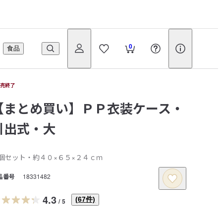
0
食品
販売終了
【まとめ買い】ＰＰ衣装ケース・
引出式・大
個セット・約４０×６５×２４ｃｍ
品番号
18331482
4.3
(
67
件)
/
5