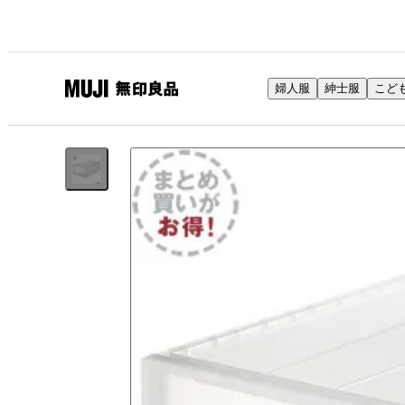
婦人服
紳士服
こど
無
印
良
品
ネ
ッ
ト
ス
ト
ア