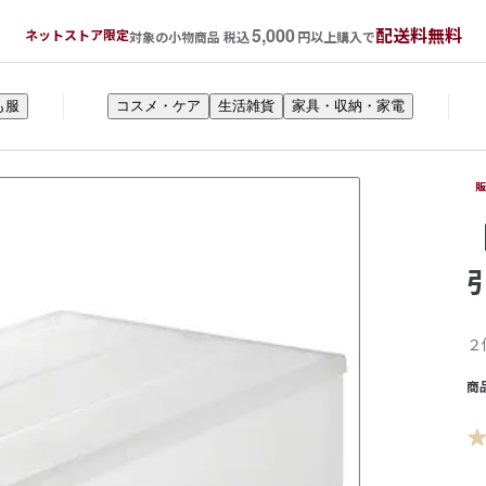
5,000
配送料無料
ネットストア限定
対象の小物商品 税込
円以上購入で
も服
コスメ・ケア
生活雑貨
家具・収納・家電
２
商