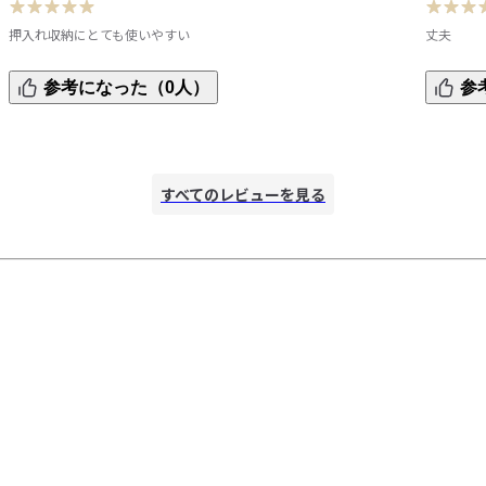
押入れ収納にとても使いやすい
丈夫
押入れにぴったりのサイズで、引き出しタイプでとても使い
中身が見
参考になった（0人）
参
やすいです。

夫です。
サイズ展開もあるので、色々な組み合わせできるのもいいで
すね。
すべてのレビューを見る