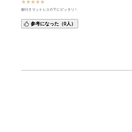
脚付きマットレスの下にピッタリ！
脚付きマットレス（木脚２６ｃｍ）の下に設置しています
参考になった（0人）
が、高さがピッタリです！