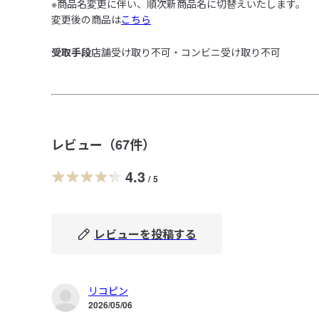
※商品名変更に伴い、順次新商品名に切替えいたします。

変更後の商品は
こちら
受取手段
店舗受け取り不可・コンビニ受け取り不可
レビュー（
67
件）
4.3
/
5
レビューを投稿する
リコピン
2026/05/06