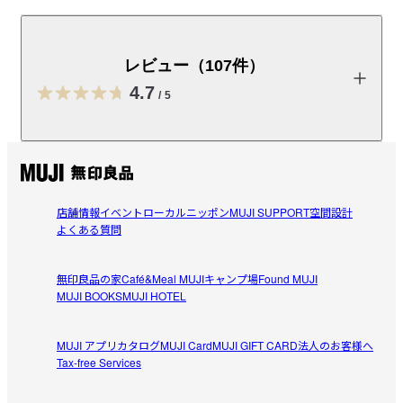
コンパクトで持ち運びに便利なトラベル用変換プラグア
ダプターです。全世界のコンセントプラグに対応可能で
す。組み合わせ図がプリントされた収納袋が付属してい
レビュー（107件）
ます。
4.7
/
5
取扱説明書
（PDF：3MB）
レビューを投稿する
受取手段
店舗受け取り可・コンビニ受け取り可
店舗情報
イベント
ローカルニッポン
MUJI SUPPORT
空間設計
瑞枝
よくある質問
2026/08/01
無印良品の家
Café&Meal MUJI
キャンプ場
Found MUJI
世界中使えます
MUJI BOOKS
MUJI HOTEL
海外営業部へ異動の方へ贈りました。

参考になった（0人）
個人的にも使用していて海外へ旅行にいく時は現地のプラ
MUJI アプリ
カタログ
MUJI Card
MUJI GIFT CARD
法人のお客様へ
グのことを調べなくてもこれ一つ持っていけば安心なので
Tax-free Services
こやまり
便利です。

2026/07/21
収納袋に差し方が書いてあるので分かりやすいです。