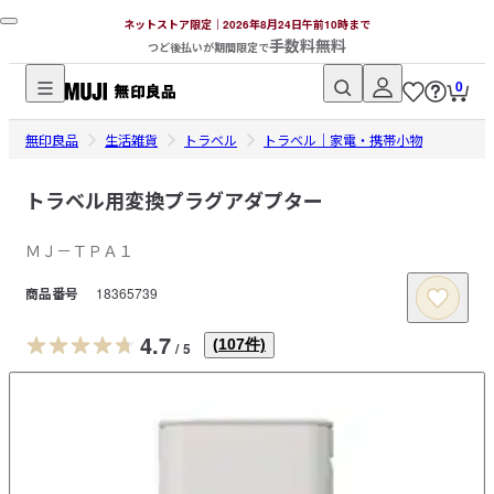
ネットストア限定｜2026年8月24日午前10時まで
手数料無料
つど後払いが期間限定で
0
無
無印良品
印
生活雑貨
トラベル
トラベル｜家電・携帯小物
良
品
トラベル用変換プラグアダプター
ネ
ＭＪ－ＴＰＡ１
ッ
ト
商品番号
18365739
ス
ト
4.7
(
107
件)
/
5
ア