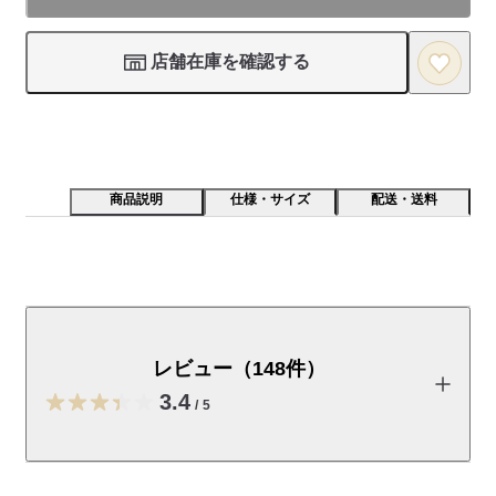
店舗在庫を確認する
商品説明
仕様・サイズ
配送・送料
ローションなどの小分けに便利なボトルです。・中身が
出るまで数回空押しをしてください。耐熱：６０℃　
耐冷：－２０℃
レビュー（148件）
ボトルカラー：クリア

3.4
/
5
※アルコールを多量に含むものには使用できません。
受取手段
店舗受け取り可・コンビニ受け取り可
レビューを投稿する