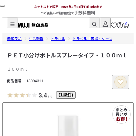
ネットストア限定｜2026年8月24日午前10時まで
手数料無料
つど後払いが期間限定で
0
無
無印良品
印
生活雑貨
トラベル
トラベル｜容器・ケース
良
品
ＰＥＴ小分けボトルスプレータイプ・１００ｍｌ
ネ
１００ｍｌ
ッ
ト
商品番号
18994311
ス
ト
3.4
(
148
件)
/
5
ア