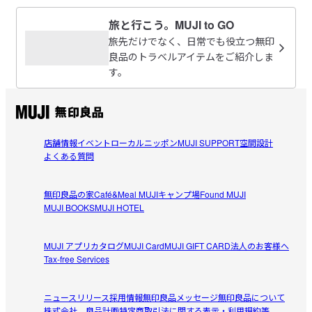
旅と行こう。MUJI to GO
m
旅先だけでなく、日常でも役立つ無印
2026/08/01
良品のトラベルアイテムをご紹介しま
す。
よい
化粧水いれるのに購入しました。きめ細かい霧ででるので
参考になった（0人）
非常に便利です！
店舗情報
イベント
ローカルニッポン
MUJI SUPPORT
空間設計
mochicoo
よくある質問
2026/07/09
無印良品の家
Café&Meal MUJI
キャンプ場
Found MUJI
使いやすい！
MUJI BOOKS
MUJI HOTEL
インバスのヘアセラム用に詰め替えて使用しています。元
参考になった（0人）
の容器が濡れると使いづらく、こちらに詰め替えたとこ
MUJI アプリ
カタログ
MUJI Card
MUJI GIFT CARD
法人のお客様へ
Tax-free Services
ろ、スプレーもスムーズです。やはり安心して使えます。
しろねこ
2026/06/29
ニュースリリース
採用情報
無印良品メッセージ
無印良品について
株式会社 良品計画
特定商取引法に関する表示・利用規約等