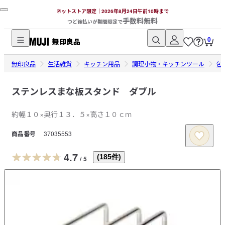
ネットストア限定｜2026年8月24日午前10時まで
手数料無料
つど後払いが期間限定で
0
無
無印良品
印
生活雑貨
キッチン用品
調理小物・キッチンツール
包
良
品
ステンレスまな板スタンド ダブル
ネ
約幅１０×奥行１３．５×高さ１０ｃｍ
ッ
ト
商品番号
37035553
ス
ト
4.7
(
185
件)
/
5
ア