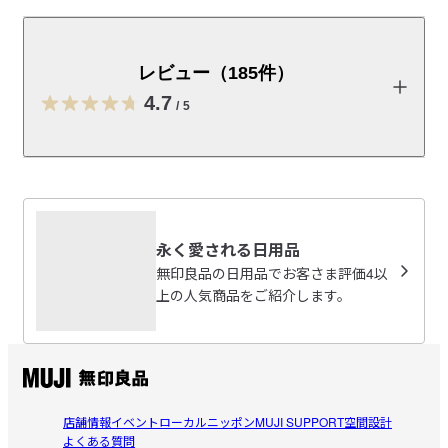
水がたまりにくいよう底を少し浮かせました。スタンド
幅を変えているのでまな板の厚みによって使い分けでき
ます。※一般家庭用の食洗器は使用可能ですが、商品サ
レビュー（185件）
イズが対応しているか事前にご確認をお願い致します。
4.7
また業務用食洗器には対応していません。さびにつよい
/
5
１８－８ステンレスを使用しています。
レビューを投稿する
受取手段
店舗受け取り可・コンビニ受け取り可
Patti
永く愛される日用品
2026/07/22
無印良品の日用品でお客さま評価4以
上の人気商品をご紹介します。
シンプル、使い勝手良し
安定性、太さ十分。小物立て、包丁入れなどが付属してい
参考になった（0人）
るものよりも汎用性があると思います。
ミニマム
店舗情報
イベント
ローカルニッポン
MUJI SUPPORT
空間設計
2026/07/09
よくある質問