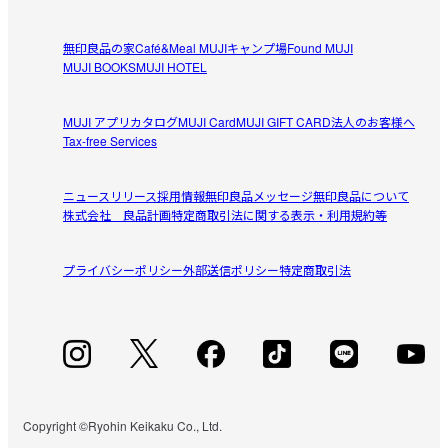
オールステンレス
無印良品の家
Café&Meal MUJI
キャンプ場
Found MUJI
オールステンレスを探しておりましたのでこちらの品物に
MUJI BOOKS
MUJI HOTEL
参考になった（0人）
大変満足しております。
MUJI アプリ
カタログ
MUJI Card
MUJI GIFT CARD
法人のお客様へ
ぼんちゃん
Tax-free Services
2026/06/24
ニュースリリース
採用情報
無印良品メッセージ
無印良品について
あると便利
株式会社 良品計画
特定商取引法に関する表示・利用規約等
シンプルで丈夫で、大きなまな板も倒れることなく使い勝
参考になった（2人）
手が良いです。鍋の蓋を置くこともできます。

プライバシーポリシー
外部送信ポリシー
特定商取引法
ずっと100均で購入した軽くて小さなまな板スタンドを使
っていましたが、このスタンドを早く使うべきでした。ち
ょっとした道具の改善でプチストレスが減りました。
すべてのレビューを見る
閉じる
Copyright ©Ryohin Keikaku Co., Ltd.