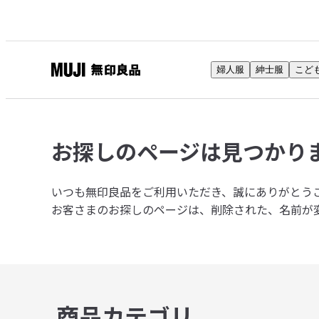
婦人服
紳士服
こど
無
印
良
品
お探しのページは
見つかり
ネ
ッ
ト
いつも無印良品をご利用いただき、誠にありがとう
ス
お客さまのお探しのページは、削除された、名前が
ト
ア
商品カテゴリ