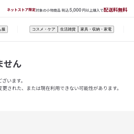
5,000
配送料無料
ネットストア限定
対象の小物商品 税込
円以上購入で
も服
コスメ・ケア
生活雑貨
家具・収納・家電
ません
ございます。
変更された、または現在利用できない可能性があります。