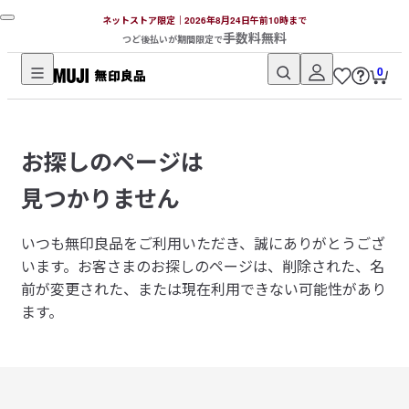
ネットストア限定｜2026年8月24日午前10時まで
手数料無料
つど後払いが期間限定で
0
無
印
良
お探しのページは
品
ネ
見つかりません
ッ
ト
いつも無印良品をご利用いただき、誠にありがとうござ
ス
います。
お客さまのお探しのページは、削除された、名
ト
前が変更された、または現在利用できない可能性があり
ア
ます。