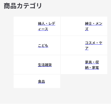
商品カテゴリ
婦人・レデ
紳士・メン
ィース
ズ
コスメ・ケ
こども
ア
家具・収
生活雑貨
納・家電
食品