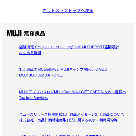
ネットストアトップへ戻る
店舗情報
イベント
ローカルニッポン
MUJI SUPPORT
空間設計
よくある質問
無印良品の家
Café&Meal MUJI
キャンプ場
Found MUJI
MUJI BOOKS
MUJI HOTEL
MUJI アプリ
カタログ
MUJI Card
MUJI GIFT CARD
法人のお客様へ
Tax-free Services
ニュースリリース
採用情報
無印良品メッセージ
無印良品について
株式会社 良品計画
特定商取引法に関する表示・利用規約等