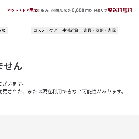
5,000
配送料無料
ネットストア限定
対象の小物商品 税込
円以上購入で
も服
コスメ・ケア
生活雑貨
家具・収納・家電
ません
ございます。
変更された、または現在利用できない可能性があります。