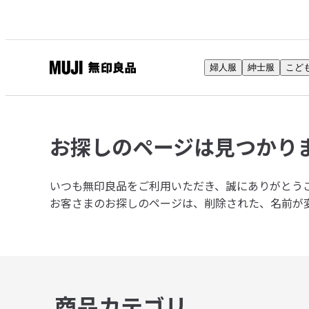
婦人服
紳士服
こど
無
印
良
品
お探しのページは
見つかり
ネ
ッ
ト
いつも無印良品をご利用いただき、誠にありがとう
ス
お客さまのお探しのページは、削除された、名前が
ト
ア
商品カテゴリ