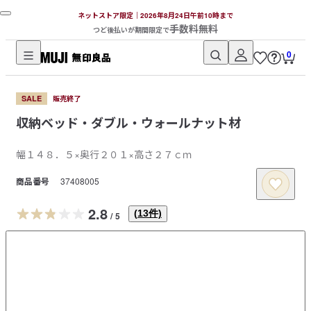
ネットストア限定｜2026年8月24日午前10時まで
手数料無料
つど後払いが期間限定で
0
無
印
SALE
販売終了
良
収納ベッド・ダブル・ウォールナット材
品
ネ
幅１４８．５×奥行２０１×高さ２７ｃｍ
ッ
ト
商品番号
37408005
ス
ト
2.8
(
13
件)
/
5
ア