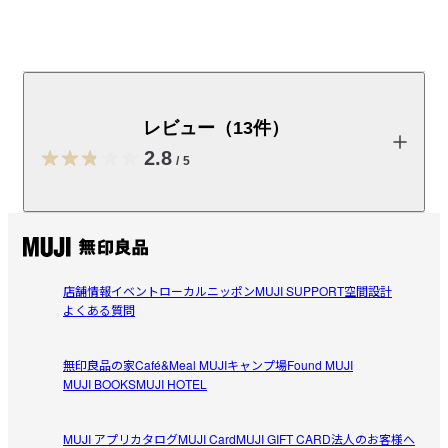
収納スペースがたっぷりあるベッドです。限られた空間
を有効に使えます。オプションの収納ベッド追加台を使
えば長さ２１０ｃｍの布団でもご使用いただけます。
レビュー（13件）
※別売りの収納ベッド・追加台・ダブル・ウォールナット材は
2.8
/
5
「
こちら
」です。
取扱説明書
（PDF：4.3MB）
レビューを投稿する
受取手段
店舗受け取り不可・コンビニ受け取り不可
店舗情報
イベント
ローカルニッポン
MUJI SUPPORT
空間設計
ちょこ
よくある質問
2021/03/27
無印良品の家
Café&Meal MUJI
キャンプ場
Found MUJI
すのこ部分だけ買い換えたくて
MUJI BOOKS
MUJI HOTEL
このベッド(旧タイプ)が気に入り約8年使用してますが、不
参考になった（8人）
注意ですのこ部分にカビが生えてしまい、この部分だけ買
MUJI アプリ
カタログ
MUJI Card
MUJI GIFT CARD
法人のお客様へ