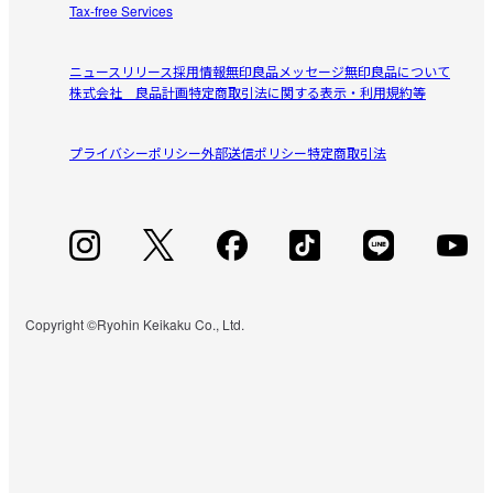
い換えたいと思い問い合わせたところ、ありがたいことに
Tax-free Services
かさ
新タイプのもので対応可能とお返事をいただけました。

2020/12/17
ですが、すのこ4枚新規で買うと、ベッド購入価格の約2/3!
ニュースリリース
採用情報
無印良品メッセージ
無印良品について
だなんて！!

株式会社 良品計画
特定商取引法に関する表示・利用規約等
復刻して欲しい
少し高くないでしょうか、、、無印さん泣

収納が多く助かります。

(相場はそんなものなのでしょうか。)

プライバシーポリシー
参考になった（6人）
外部送信ポリシー
特定商取引法
買い替えしたくても、代わりになるベッドがないため、是
気に入っているからこそ、長く使いたく、そのためのパー
非復刻してほしいです。
ツ交換なのです。今、すのこを購入すべきか、またはいっ
よし６５
そのこと新しくベッドを購入すべきか悩み中です。
2020/03/28
角が、、、
角が立っていて、足ぶつけるとめちゃくちゃ痛い、

Copyright ©Ryohin Keikaku Co., Ltd.
参考になった（3人）
マットレスを上げて換気しないとカビ生えます。

寝心地はマットレス次第なので、特に悪くない。

収納力は抜群にあると思う。

マメで力持ちの人にオススメします
すべてのレビューを見る
閉じる