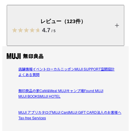
ベランダなどの屋外でも使用できる収納ボックスです。
簡易的な腰掛けとしてもご使用頂けます。
レビュー（123件）
※こちらの商品は旧仕様です。
新仕様
はフタの形状のみ異なりま
す。
4.7
/
5
受取手段
店舗受け取り可・コンビニ受け取り不可
レビューを投稿する
店舗情報
イベント
ローカルニッポン
MUJI SUPPORT
空間設計
いまみゆ
よくある質問
2025/08/07
無印良品の家
Café&Meal MUJI
キャンプ場
Found MUJI
その名の通り頑丈
MUJI BOOKS
MUJI HOTEL
本体が汚れるのが嫌なので、洗車道具一式を入れて、屋内
参考になった（0人）
保管しています。

MUJI アプリ
カタログ
MUJI Card
MUJI GIFT CARD
法人のお客様へ
収納力があるので沢山入ります。

Tax-free Services
ぽか
頑丈なので全く壊れる様子もなく、9年経った今も新品のよ
2025/04/10
うです。