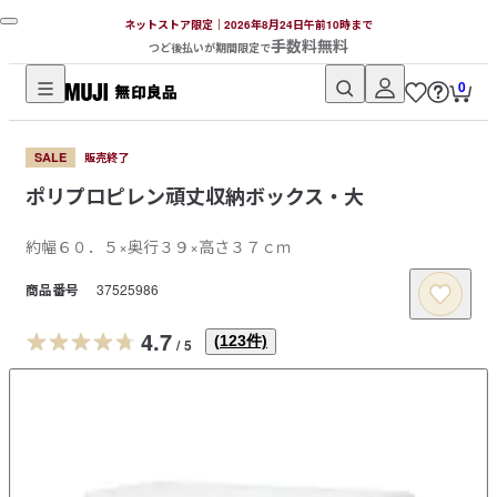
ネットストア限定｜2026年8月24日午前10時まで
手数料無料
つど後払いが期間限定で
0
無
印
SALE
販売終了
良
ポリプロピレン頑丈収納ボックス・大
品
ネ
約幅６０．５×奥行３９×高さ３７ｃｍ
ッ
ト
商品番号
37525986
ス
ト
4.7
(
123
件)
/
5
ア