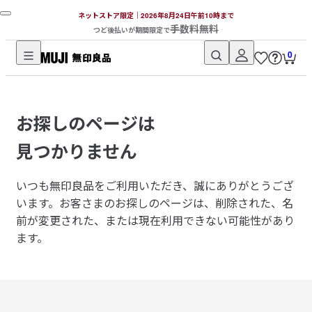
ネットストア限定｜2026年8月24日午前10時まで
手数料無料
つど後払いが期間限定で
0
無
印
良
お探しのページは
品
ネ
見つかりません
ッ
ト
いつも無印良品をご利用いただき、誠にありがとうござ
ス
います。
お客さまのお探しのページは、削除された、名
ト
前が変更された、または現在利用できない可能性があり
ア
ます。