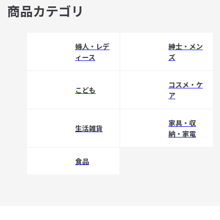
商品カテゴリ
婦人・レデ
紳士・メン
ィース
ズ
コスメ・ケ
こども
ア
家具・収
生活雑貨
納・家電
食品