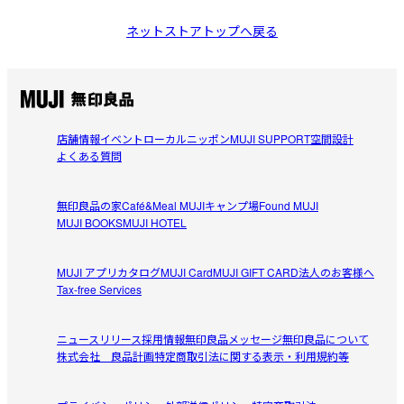
ネットストアトップへ戻る
店舗情報
イベント
ローカルニッポン
MUJI SUPPORT
空間設計
よくある質問
無印良品の家
Café&Meal MUJI
キャンプ場
Found MUJI
MUJI BOOKS
MUJI HOTEL
MUJI アプリ
カタログ
MUJI Card
MUJI GIFT CARD
法人のお客様へ
Tax-free Services
ニュースリリース
採用情報
無印良品メッセージ
無印良品について
株式会社 良品計画
特定商取引法に関する表示・利用規約等