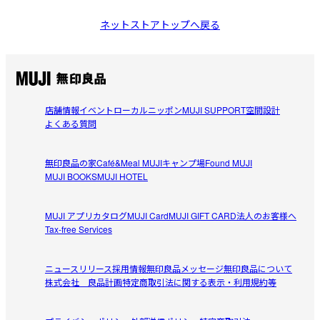
ネットストアトップへ戻る
店舗情報
イベント
ローカルニッポン
MUJI SUPPORT
空間設計
よくある質問
無印良品の家
Café&Meal MUJI
キャンプ場
Found MUJI
MUJI BOOKS
MUJI HOTEL
MUJI アプリ
カタログ
MUJI Card
MUJI GIFT CARD
法人のお客様へ
Tax-free Services
ニュースリリース
採用情報
無印良品メッセージ
無印良品について
株式会社 良品計画
特定商取引法に関する表示・利用規約等