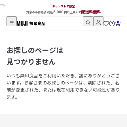
ネットストア限定
5,000
配送料無料
対象の小物商品 税込
円以上購入で
0
無
印
良
お探しのページは
品
ネ
見つかりません
ッ
ト
いつも無印良品をご利用いただき、誠にありがとうござ
ス
います。
お客さまのお探しのページは、削除された、名
ト
前が変更された、または現在利用できない可能性があり
ア
ます。