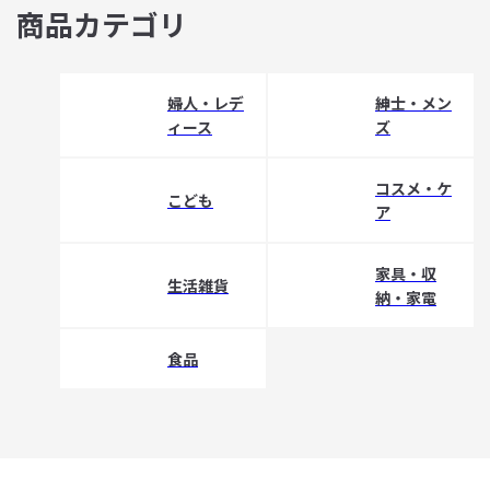
商品カテゴリ
婦人・レデ
紳士・メン
ィース
ズ
コスメ・ケ
こども
ア
家具・収
生活雑貨
納・家電
食品