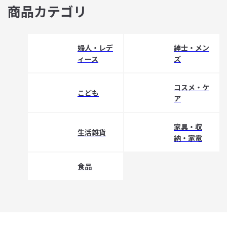
商品カテゴリ
婦人・レデ
紳士・メン
ィース
ズ
コスメ・ケ
こども
ア
家具・収
生活雑貨
納・家電
食品