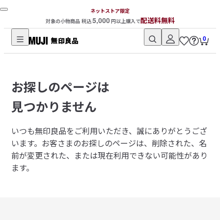
ネットストア限定
5,000
配送料無料
対象の小物商品 税込
円以上購入で
0
無
印
良
お探しのページは
品
ネ
見つかりません
ッ
ト
いつも無印良品をご利用いただき、誠にありがとうござ
ス
います。
お客さまのお探しのページは、削除された、名
ト
前が変更された、または現在利用できない可能性があり
ア
ます。