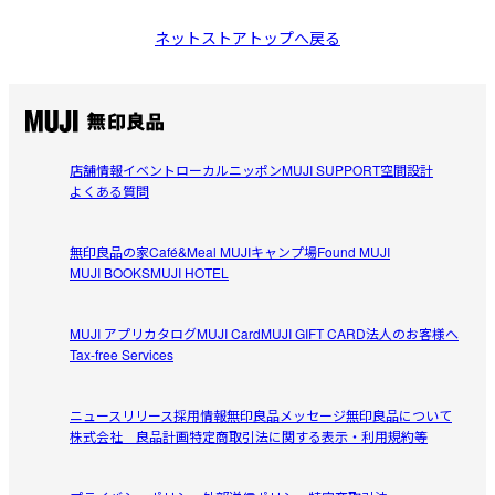
ネットストアトップへ戻る
店舗情報
イベント
ローカルニッポン
MUJI SUPPORT
空間設計
よくある質問
無印良品の家
Café&Meal MUJI
キャンプ場
Found MUJI
MUJI BOOKS
MUJI HOTEL
MUJI アプリ
カタログ
MUJI Card
MUJI GIFT CARD
法人のお客様へ
Tax-free Services
ニュースリリース
採用情報
無印良品メッセージ
無印良品について
株式会社 良品計画
特定商取引法に関する表示・利用規約等