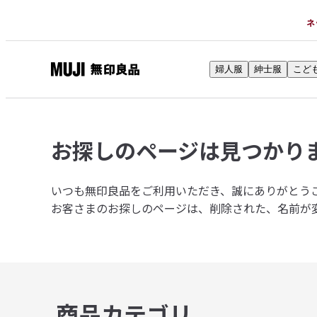
ネ
婦人服
紳士服
こど
無
印
良
品
お探しのページは
見つかり
ネ
ッ
ト
いつも無印良品をご利用いただき、誠にありがとう
ス
お客さまのお探しのページは、削除された、名前が
ト
ア
商品カテゴリ