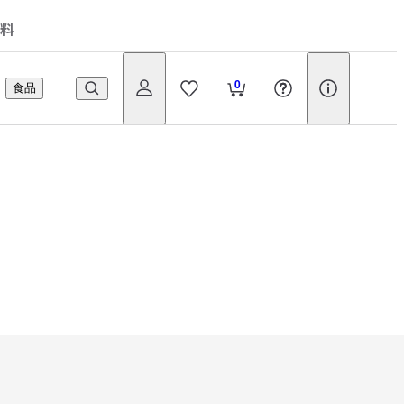
料
0
食品