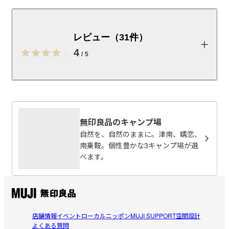
スチール製の箱です。様々な用途にお使いいただけま
す。耐荷重：１０ｋｇ　積み重ね許容段数：２段
レビュー（31件）
【価格改定のお知らせ】 ネットストア価格改定日：2026年9月4
日（金）10:00～
4
/
5
原材料費・物流費の高騰および為替変動の影響により、一部商
品の価格改定（値上げ）を予定しています。

価格改定日の前後には、新旧価格が記載された商品が混在する
レビューを投稿する
ため、商品画像やお届けする商品のパッケージ・タグに記載さ
れた価格と、販売価格が異なる場合があります。販売価格は、
ご注文時点の価格が適用されます。

無印良品のキャンプ場
Luna
「
対象商品はこちら
」

自然を、自然のままに。津南、嬬恋、
2026/05/05
南乗鞍。個性豊かな3キャンプ場が選
べます。
塗装
受取手段
店舗受け取り可・コンビニ受け取り不可
動かすたびに塗装がボロボロと落ちてきて最悪でした。デ
参考になった（6人）
ザインは気に入っているので残念です。
makkunatu
店舗情報
イベント
ローカルニッポン
MUJI SUPPORT
空間設計
2025/12/09
よくある質問