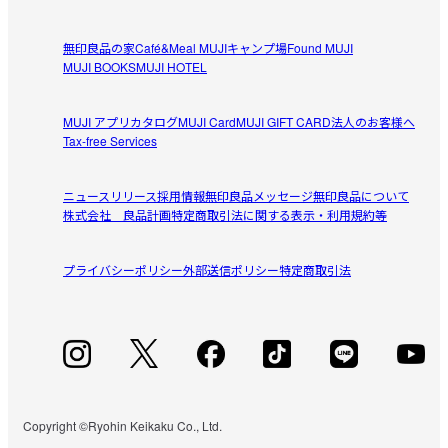
かわいい
無印良品の家
Café&Meal MUJI
キャンプ場
Found MUJI
今までバラバラになりがちだったドライバーやレンチいろ
MUJI BOOKS
MUJI HOTEL
参考になった（2人）
いろな工具が沢山入ります

見た目も可愛くお気に入りです
MUJI アプリ
カタログ
MUJI Card
MUJI GIFT CARD
法人のお客様へ
Bonifatius
Tax-free Services
2025/11/09
ニュースリリース
採用情報
無印良品メッセージ
無印良品について
重すぎるというわけでもない
株式会社 良品計画
特定商取引法に関する表示・利用規約等
工具箱として使っています。磁石が付くので便利です。

参考になった（7人）
塗装はざらざらとしていて、汚れにくいようになっていま
プライバシーポリシー
外部送信ポリシー
特定商取引法
す。ただし、留め具の部分の塗装は剥がれやすいようで
す。
すべてのレビューを見る
閉じる
Copyright ©Ryohin Keikaku Co., Ltd.