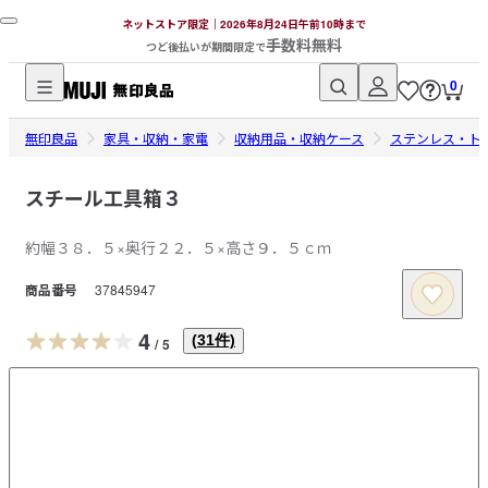
ネットストア限定｜2026年8月24日午前10時まで
手数料無料
つど後払いが期間限定で
0
無
無印良品
印
家具・収納・家電
収納用品・収納ケース
ステンレス・ト
良
品
スチール工具箱３
ネ
約幅３８．５×奥行２２．５×高さ９．５ｃｍ
ッ
ト
商品番号
37845947
ス
ト
4
(
31
件)
/
5
ア