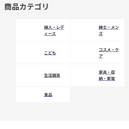
商品カテゴリ
婦人・レデ
紳士・メン
ィース
ズ
コスメ・ケ
こども
ア
家具・収
生活雑貨
納・家電
食品