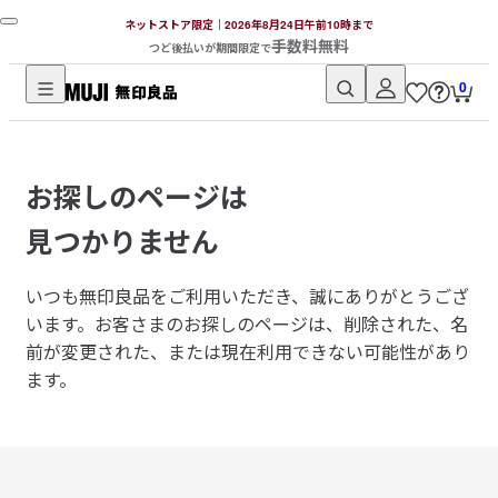
ネットストア限定｜2026年8月24日午前10時まで
手数料無料
つど後払いが期間限定で
0
無
印
良
お探しのページは
品
ネ
見つかりません
ッ
ト
いつも無印良品をご利用いただき、誠にありがとうござ
ス
います。
お客さまのお探しのページは、削除された、名
ト
前が変更された、または現在利用できない可能性があり
ア
ます。