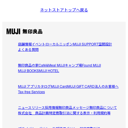
ネットストアトップへ戻る
店舗情報
イベント
ローカルニッポン
MUJI SUPPORT
空間設計
よくある質問
無印良品の家
Café&Meal MUJI
キャンプ場
Found MUJI
MUJI BOOKS
MUJI HOTEL
MUJI アプリ
カタログ
MUJI Card
MUJI GIFT CARD
法人のお客様へ
Tax-free Services
ニュースリリース
採用情報
無印良品メッセージ
無印良品について
株式会社 良品計画
特定商取引法に関する表示・利用規約等