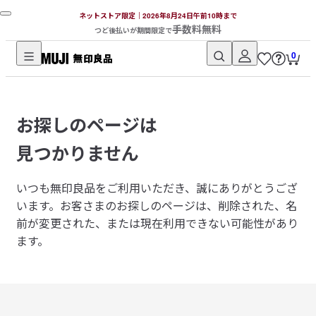
ネットストア限定｜2026年8月24日午前10時まで
手数料無料
つど後払いが期間限定で
0
無
印
良
お探しのページは
品
ネ
見つかりません
ッ
ト
いつも無印良品をご利用いただき、誠にありがとうござ
ス
います。
お客さまのお探しのページは、削除された、名
ト
前が変更された、または現在利用できない可能性があり
ア
ます。