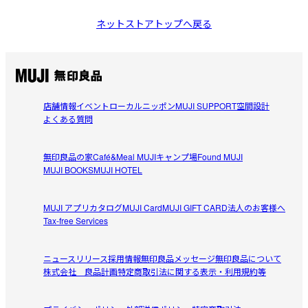
ネットストアトップへ戻る
店舗情報
イベント
ローカルニッポン
MUJI SUPPORT
空間設計
よくある質問
無印良品の家
Café&Meal MUJI
キャンプ場
Found MUJI
MUJI BOOKS
MUJI HOTEL
MUJI アプリ
カタログ
MUJI Card
MUJI GIFT CARD
法人のお客様へ
Tax-free Services
ニュースリリース
採用情報
無印良品メッセージ
無印良品について
株式会社 良品計画
特定商取引法に関する表示・利用規約等