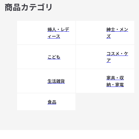
商品カテゴリ
婦人・レデ
紳士・メン
ィース
ズ
コスメ・ケ
こども
ア
家具・収
生活雑貨
納・家電
食品