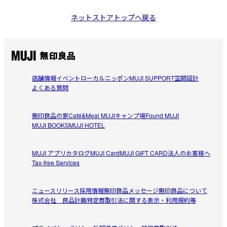
ネットストアトップへ戻る
店舗情報
イベント
ローカルニッポン
MUJI SUPPORT
空間設計
よくある質問
無印良品の家
Café&Meal MUJI
キャンプ場
Found MUJI
MUJI BOOKS
MUJI HOTEL
MUJI アプリ
カタログ
MUJI Card
MUJI GIFT CARD
法人のお客様へ
Tax-free Services
ニュースリリース
採用情報
無印良品メッセージ
無印良品について
株式会社 良品計画
特定商取引法に関する表示・利用規約等