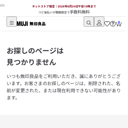
ネットストア限定｜2026年8月24日午前10時まで
手数料無料
つど後払いが期間限定で
0
無
印
良
お探しのページは
品
ネ
見つかりません
ッ
ト
いつも無印良品をご利用いただき、誠にありがとうござ
ス
います。
お客さまのお探しのページは、削除された、名
ト
前が変更された、または現在利用できない可能性があり
ア
ます。