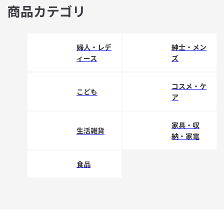
商品カテゴリ
婦人・レデ
紳士・メン
ィース
ズ
コスメ・ケ
こども
ア
家具・収
生活雑貨
納・家電
食品