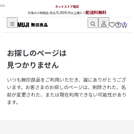
ネットストア限定
5,000
配送料無料
対象の小物商品 税込
円以上購入で
0
無
印
良
お探しのページは
品
ネ
見つかりません
ッ
ト
いつも無印良品をご利用いただき、誠にありがとうござ
ス
います。
お客さまのお探しのページは、削除された、名
ト
前が変更された、または現在利用できない可能性があり
ア
ます。