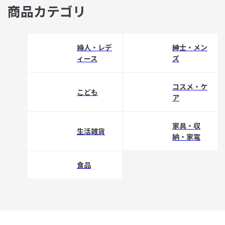
商品カテゴリ
婦人・レデ
紳士・メン
ィース
ズ
コスメ・ケ
こども
ア
家具・収
生活雑貨
納・家電
食品