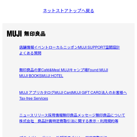
ネットストアトップへ戻る
店舗情報
イベント
ローカルニッポン
MUJI SUPPORT
空間設計
よくある質問
無印良品の家
Café&Meal MUJI
キャンプ場
Found MUJI
MUJI BOOKS
MUJI HOTEL
MUJI アプリ
カタログ
MUJI Card
MUJI GIFT CARD
法人のお客様へ
Tax-free Services
ニュースリリース
採用情報
無印良品メッセージ
無印良品について
株式会社 良品計画
特定商取引法に関する表示・利用規約等