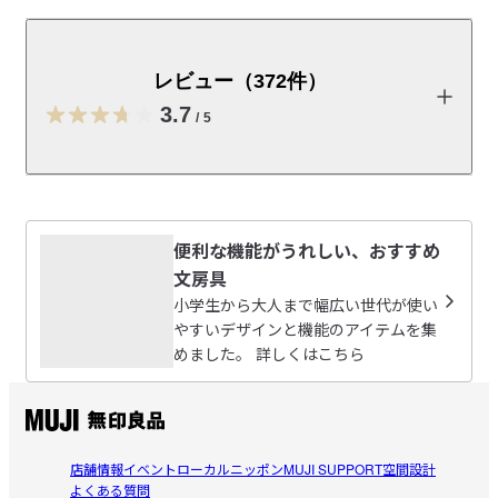
底面にすべり止めが付いているので、片手で操作が可能
です。テープをひねるように下側に引くと、簡単にカッ
トができます。切り口がまっすぐに仕上がるようカッタ
レビュー（372件）
ー刃の凹凸を細かくし、手に触れにくいよう位置を工夫
3.7
しました。
/
5
受取手段
店舗受け取り可・コンビニ受け取り可
レビューを投稿する
便利な機能がうれしい、おすすめ
10moko
文房具
2026/08/02
小学生から大人まで幅広い世代が使い
やすいデザインと機能のアイテムを集
めました。 詳しくはこちら
デスクでの必需品です
100均の商品を落として壊してしまったので探していまし
参考になった（0人）
た。レビューをみてもしや使いづらいのだろうか？と不安
になりながらもシンプルなデザインが好きすぎて購入。安
さ
定感も切れ味も充分です。個体差があるのかしら？自宅で
店舗情報
イベント
ローカルニッポン
MUJI SUPPORT
空間設計
2026/07/30
よくある質問
も店舗でも日々お世話になっています。