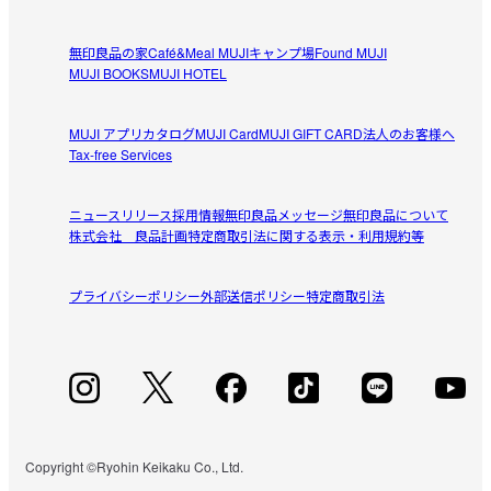
全然切れない
無印良品の家
Café&Meal MUJI
キャンプ場
Found MUJI
色味・サイズ感・しっかりとした重さなどデザインはとて
MUJI BOOKS
MUJI HOTEL
参考になった（0人）
も好きなのですが全く切れません。前使っていた違うブラ
ンドのものを捨てなければ良かったと後悔していま
MUJI アプリ
カタログ
MUJI Card
MUJI GIFT CARD
法人のお客様へ
まる
す、、、
Tax-free Services
2026/07/14
ニュースリリース
採用情報
無印良品メッセージ
無印良品について
慣れるまで取りづらい
株式会社 良品計画
特定商取引法に関する表示・利用規約等
慣れるまで取りづらさがあった。

参考になった（1人）
こどもはなかなか慣れないのでその点でマイナス1にしまし
プライバシーポリシー
外部送信ポリシー
特定商取引法
た。
すべてのレビューを見る
閉じる
Copyright ©Ryohin Keikaku Co., Ltd.