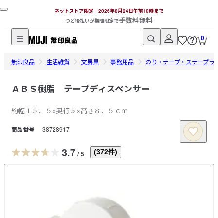
ネットストア限定｜2026年8月24日午前10時まで
手数料無料
つど後払いが期間限定で
0
無
無印良品
印
生活雑貨
文房具
事務用品
のり・テープ・ステープラ
良
品
ＡＢＳ樹脂 テープディスペンサー
ネ
約幅１５．５×奥行５×高さ８．５ｃｍ
ッ
ト
商品番号
38728917
ス
ト
3.7
(
372
件)
/
5
ア