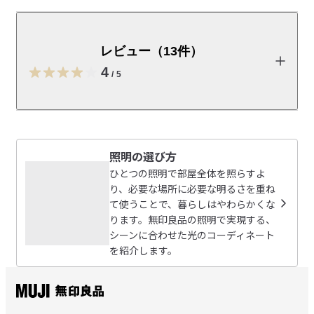
直下照度２５００ｌｘと明るく、多重影も出にくいデス
クライトです。光源：ＬＥＤ内蔵　消費電力：約３．８
Ｗ　直下照度：高さ３０ｃｍＨｉ２５００ｌｘ、光源
レビュー（13件）
色：昼光色　調光：２段階調光（Ｈｉ・Ｌｏｗ）　光源
4
寿命：４０，０００時間　電源コード：約１．８ｍ
/
5
取扱説明書
（PDF：1.4MB）
レビューを投稿する
受取手段
店舗受け取り可・コンビニ受け取り不可
照明の選び方
ともみぃ
ひとつの照明で部屋全体を照らすよ
2026/04/03
り、必要な場所に必要な明るさを重ね
て使うことで、暮らしはやわらかくな
ります。無印良品の照明で実現する、
勉強用には小さすぎるが一部を照らすのは◎
シーンに合わせた光のコーディネート
試験直前に電気スタンドが壊れてしまったため、あまり検
を紹介します。
参考になった（3人）
討することなく急いで購入。その場しのぎにはなりました
が、デスク全体を照らすには照度が足りなすぎました。で
ako
すが、クランプ式で、デザイン性も十分で、枕元など暗い
2025/06/07
場所で読書灯など、一部を照らしたい方には大変便利で