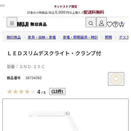
ネットストア限定
5,000
配送料無料
対象の小物商品 税込
円以上購入で
0
無
無印良品
印
家具・収納・家電
家電・照明器具・時計
照明
デスク
良
品
ＬＥＤスリムデスクライト・クランプ付
ネ
型番：ＳＮＤ‐２５Ｃ
ッ
ト
商品番号
38734062
ス
ト
4
(
13
件)
/
5
ア