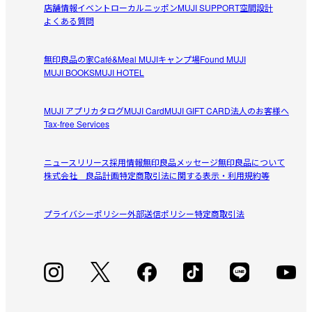
店舗情報
イベント
ローカルニッポン
MUJI SUPPORT
空間設計
す。
よくある質問
シンプル！！
高齢の母へのベッドへ。シンプルなデザインで使いやすく
参考になった（5人）
無印良品の家
Café&Meal MUJI
キャンプ場
Found MUJI
読者に最適です。
MUJI BOOKS
MUJI HOTEL
ami-go
2025/02/24
MUJI アプリ
カタログ
MUJI Card
MUJI GIFT CARD
法人のお客様へ
Tax-free Services
追加購入。
上の子用に6年前くらいに購入して。

ニュースリリース
採用情報
無印良品メッセージ
無印良品について
参考になった（5人）
株式会社 良品計画
特定商取引法に関する表示・利用規約等
今年、小学校へ入学する下の子用に追加で購入。

置き型？だと邪魔になりそうなので、我が家はクランプ式
プライバシーポリシー
外部送信ポリシー
特定商取引法
がベストです。
すべてのレビューを見る
閉じる