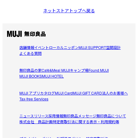
ネットストアトップへ戻る
店舗情報
イベント
ローカルニッポン
MUJI SUPPORT
空間設計
よくある質問
無印良品の家
Café&Meal MUJI
キャンプ場
Found MUJI
MUJI BOOKS
MUJI HOTEL
MUJI アプリ
カタログ
MUJI Card
MUJI GIFT CARD
法人のお客様へ
Tax-free Services
ニュースリリース
採用情報
無印良品メッセージ
無印良品について
株式会社 良品計画
特定商取引法に関する表示・利用規約等