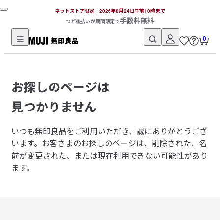
ネットストア限定｜2026年8月24日午前10時まで
手数料無料
つど後払いが期間限定で
0
無
印
良
お探しのページは
品
ネ
見つかりません
ッ
ト
いつも無印良品をご利用いただき、誠にありがとうござ
ス
います。
お客さまのお探しのページは、削除された、名
ト
前が変更された、または現在利用できない可能性があり
ア
ます。