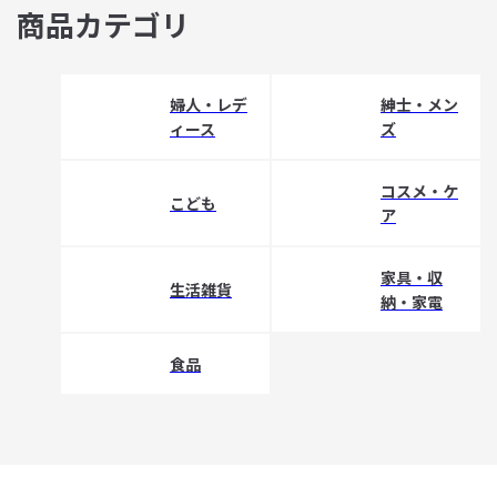
商品カテゴリ
婦人・レデ
紳士・メン
ィース
ズ
コスメ・ケ
こども
ア
家具・収
生活雑貨
納・家電
食品