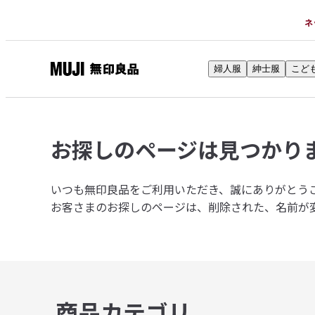
ネ
婦人服
紳士服
こど
無
印
良
品
お探しのページは
見つかり
ネ
ッ
ト
いつも無印良品をご利用いただき、誠にありがとう
ス
お客さまのお探しのページは、削除された、名前が
ト
ア
商品カテゴリ