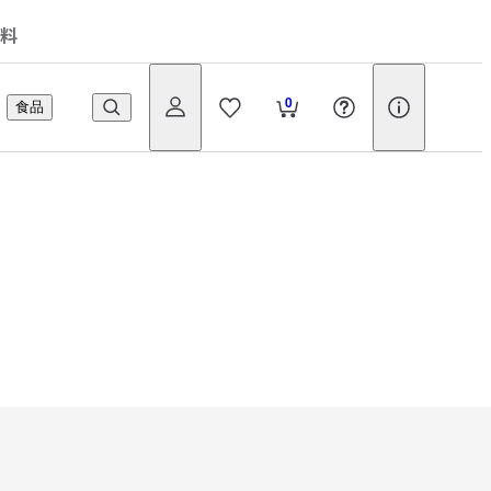
料
0
食品