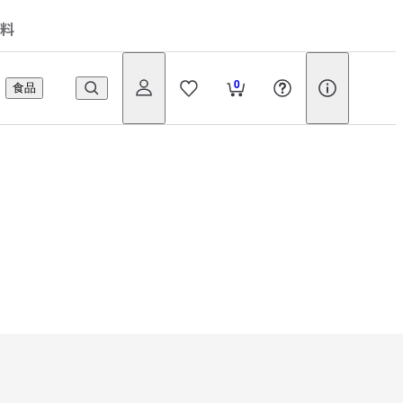
料
0
食品