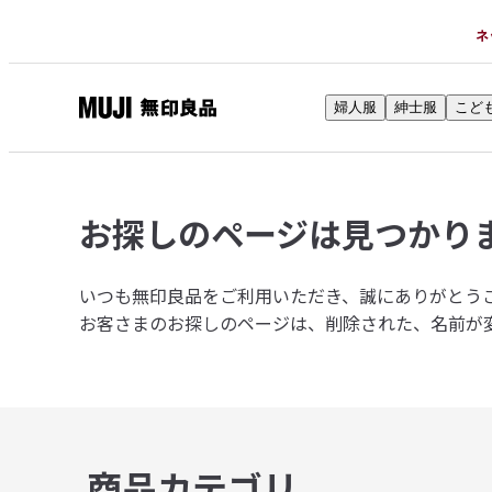
ネ
婦人服
紳士服
こど
無
印
良
品
お探しのページは
見つかり
ネ
ッ
ト
いつも無印良品をご利用いただき、誠にありがとう
ス
お客さまのお探しのページは、削除された、名前が
ト
ア
商品カテゴリ