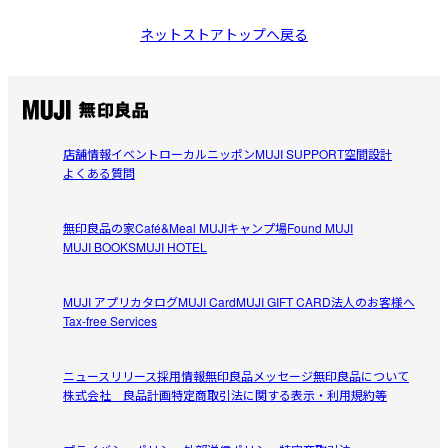
ネットストアトップへ戻る
店舗情報
イベント
ローカルニッポン
MUJI SUPPORT
空間設計
よくある質問
無印良品の家
Café&Meal MUJI
キャンプ場
Found MUJI
MUJI BOOKS
MUJI HOTEL
MUJI アプリ
カタログ
MUJI Card
MUJI GIFT CARD
法人のお客様へ
Tax-free Services
ニュースリリース
採用情報
無印良品メッセージ
無印良品について
株式会社 良品計画
特定商取引法に関する表示・利用規約等