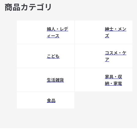
商品カテゴリ
婦人・レデ
紳士・メン
ィース
ズ
コスメ・ケ
こども
ア
家具・収
生活雑貨
納・家電
食品