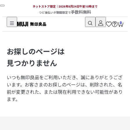
ネットストア限定｜2026年8月24日午前10時まで
手数料無料
つど後払いが期間限定で
0
無
印
良
お探しのページは
品
ネ
見つかりません
ッ
ト
いつも無印良品をご利用いただき、誠にありがとうござ
ス
います。
お客さまのお探しのページは、削除された、名
ト
前が変更された、または現在利用できない可能性があり
ア
ます。