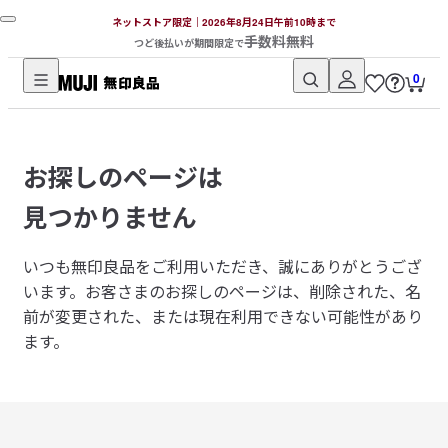
ネットストア限定｜2026年8月24日午前10時まで
手数料無料
つど後払いが期間限定で
0
無
印
良
お探しのページは
品
ネ
見つかりません
ッ
ト
いつも無印良品をご利用いただき、誠にありがとうござ
ス
います。
お客さまのお探しのページは、削除された、名
ト
前が変更された、または現在利用できない可能性があり
ア
ます。