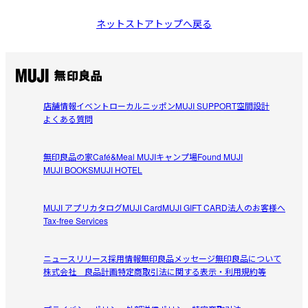
ネットストアトップへ戻る
店舗情報
イベント
ローカルニッポン
MUJI SUPPORT
空間設計
よくある質問
無印良品の家
Café&Meal MUJI
キャンプ場
Found MUJI
MUJI BOOKS
MUJI HOTEL
MUJI アプリ
カタログ
MUJI Card
MUJI GIFT CARD
法人のお客様へ
Tax-free Services
ニュースリリース
採用情報
無印良品メッセージ
無印良品について
株式会社 良品計画
特定商取引法に関する表示・利用規約等