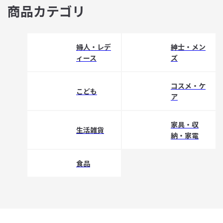
商品カテゴリ
婦人・レデ
紳士・メン
ィース
ズ
コスメ・ケ
こども
ア
家具・収
生活雑貨
納・家電
食品