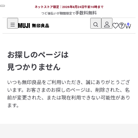
ネットストア限定｜2026年8月24日午前10時まで
手数料無料
つど後払いが期間限定で
0
無
印
良
お探しのページは
品
ネ
見つかりません
ッ
ト
いつも無印良品をご利用いただき、誠にありがとうござ
ス
います。
お客さまのお探しのページは、削除された、名
ト
前が変更された、または現在利用できない可能性があり
ア
ます。