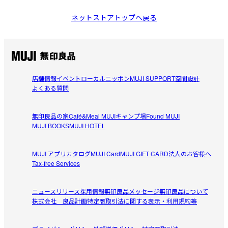
ネットストアトップへ戻る
店舗情報
イベント
ローカルニッポン
MUJI SUPPORT
空間設計
よくある質問
無印良品の家
Café&Meal MUJI
キャンプ場
Found MUJI
MUJI BOOKS
MUJI HOTEL
MUJI アプリ
カタログ
MUJI Card
MUJI GIFT CARD
法人のお客様へ
Tax-free Services
ニュースリリース
採用情報
無印良品メッセージ
無印良品について
株式会社 良品計画
特定商取引法に関する表示・利用規約等