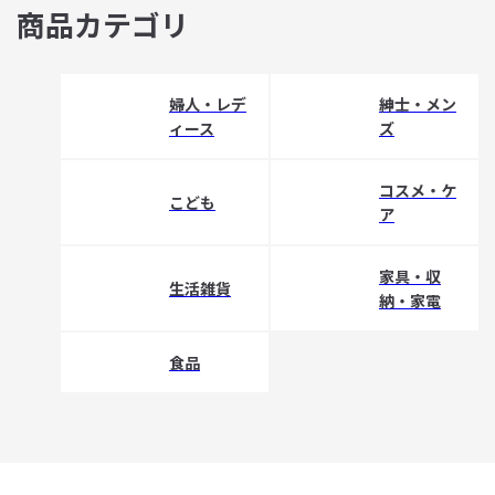
商品カテゴリ
婦人・レデ
紳士・メン
ィース
ズ
コスメ・ケ
こども
ア
家具・収
生活雑貨
納・家電
食品