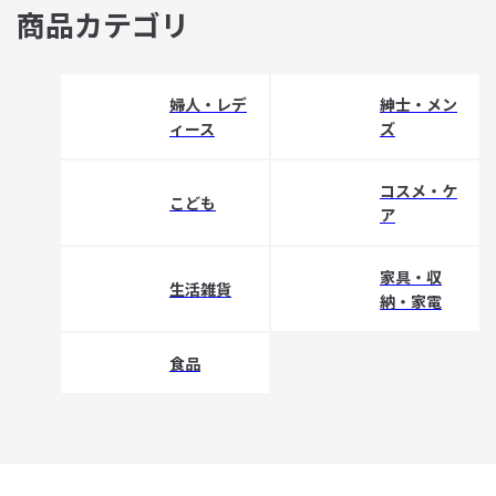
商品カテゴリ
婦人・レデ
紳士・メン
ィース
ズ
コスメ・ケ
こども
ア
家具・収
生活雑貨
納・家電
食品