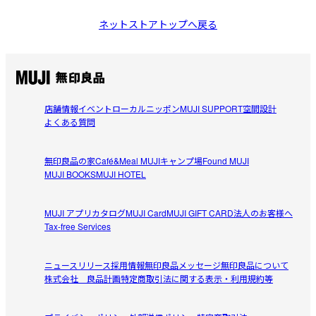
ネットストアトップへ戻る
店舗情報
イベント
ローカルニッポン
MUJI SUPPORT
空間設計
よくある質問
無印良品の家
Café&Meal MUJI
キャンプ場
Found MUJI
MUJI BOOKS
MUJI HOTEL
MUJI アプリ
カタログ
MUJI Card
MUJI GIFT CARD
法人のお客様へ
Tax-free Services
ニュースリリース
採用情報
無印良品メッセージ
無印良品について
株式会社 良品計画
特定商取引法に関する表示・利用規約等