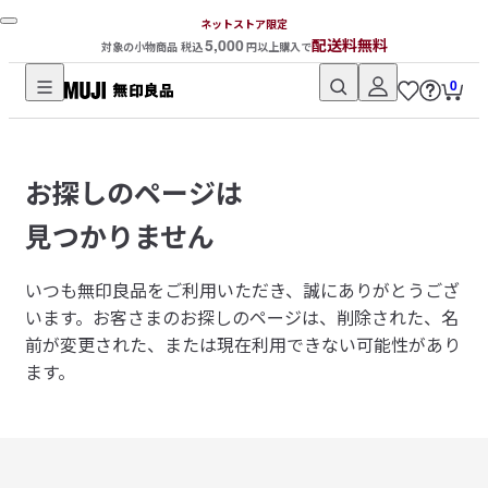
ネットストア限定
5,000
配送料無料
対象の小物商品 税込
円以上購入で
0
無
印
良
お探しのページは
品
ネ
見つかりません
ッ
ト
いつも無印良品をご利用いただき、誠にありがとうござ
ス
います。
お客さまのお探しのページは、削除された、名
ト
前が変更された、または現在利用できない可能性があり
ア
ます。