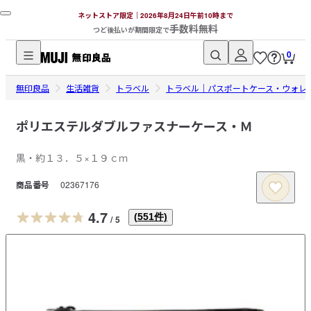
ネットストア限定｜2026年8月24日午前10時まで
手数料無料
つど後払いが期間限定で
0
無
無印良品
印
生活雑貨
トラベル
トラベル｜パスポートケース・ウォレ
良
品
ポリエステルダブルファスナーケース・Ｍ
ネ
黒・約１３．５×１９ｃｍ
ッ
ト
商品番号
02367176
ス
ト
4.7
(
551
件)
/
5
ア