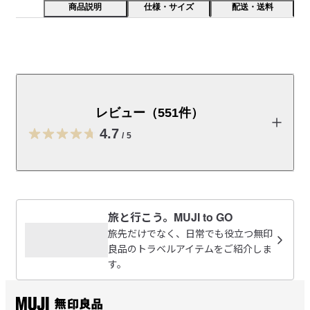
商品説明
仕様・サイズ
配送・送料
細かい小物も整理しやすいダブルファスナータイプのケ
ースです。
レビュー（551件）
受取手段
店舗受け取り可・コンビニ受け取り可
4.7
/
5
レビューを投稿する
旅と行こう。MUJI to GO
さき
旅先だけでなく、日常でも役立つ無印
2026/08/05
良品のトラベルアイテムをご紹介しま
す。
メッシュポーチで暑さ対策！
保冷剤をいれて、カラビナで吊るしています。リュックに