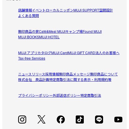
参考になった（2人）
つけるとちょうど背中が冷えてきもちよいです！
店舗情報
イベント
ローカルニッポン
MUJI SUPPORT
空間設計
sunny
よくある質問
2026/07/31
無印良品の家
Café&Meal MUJI
キャンプ場
Found MUJI
ファスナーの開け締めがしやすい
MUJI BOOKS
MUJI HOTEL
網ポケット側のファスナーの持ち手が絶妙なつくりで、開
参考になった（1人）
ける際にストレスがない。地味だけど、大きなポイント。
MUJI アプリ
カタログ
MUJI Card
MUJI GIFT CARD
法人のお客様へ
Tax-free Services
Lucy
2026/07/27
ニュースリリース
採用情報
無印良品メッセージ
無印良品について
株式会社 良品計画
特定商取引法に関する表示・利用規約等
最適サイズ
お出かけ時にリップクリームなど小物収納に最適

プライバシーポリシー
外部送信ポリシー
特定商取引法
参考になった（2人）
メッシュ部分には油取り紙など収納

黒リュックにライトグレーだと見つけやすい
すべてのレビューを見る
閉じる