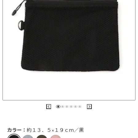
カラー：
約１３．５×１９ｃｍ／黒