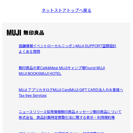
ネットストアトップへ戻る
店舗情報
イベント
ローカルニッポン
MUJI SUPPORT
空間設計
よくある質問
無印良品の家
Café&Meal MUJI
キャンプ場
Found MUJI
MUJI BOOKS
MUJI HOTEL
MUJI アプリ
カタログ
MUJI Card
MUJI GIFT CARD
法人のお客様へ
Tax-free Services
ニュースリリース
採用情報
無印良品メッセージ
無印良品について
株式会社 良品計画
特定商取引法に関する表示・利用規約等