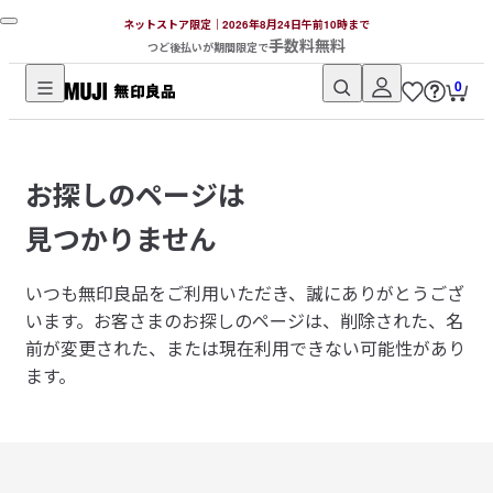
ネットストア限定｜2026年8月24日午前10時まで
手数料無料
つど後払いが期間限定で
0
無
印
良
お探しのページは
品
ネ
見つかりません
ッ
ト
いつも無印良品をご利用いただき、誠にありがとうござ
ス
います。
お客さまのお探しのページは、削除された、名
ト
前が変更された、または現在利用できない可能性があり
ア
ます。