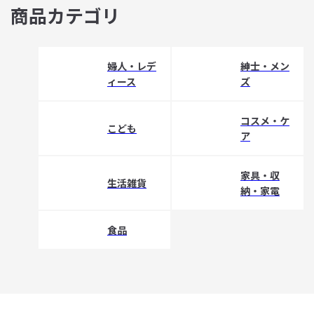
商品カテゴリ
婦人・レデ
紳士・メン
ィース
ズ
コスメ・ケ
こども
ア
家具・収
生活雑貨
納・家電
食品