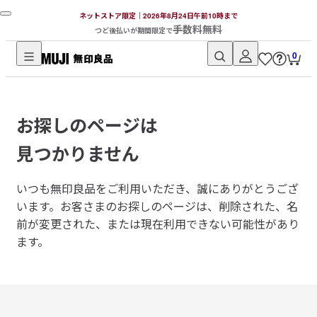
ネットストア限定｜2026年8月24日午前10時まで
手数料無料
つど後払いが期間限定で
0
無
印
良
お探しのページは
品
ネ
見つかりません
ッ
ト
いつも無印良品をご利用いただき、誠にありがとうござ
ス
います。
お客さまのお探しのページは、削除された、名
ト
前が変更された、または現在利用できない可能性があり
ア
ます。