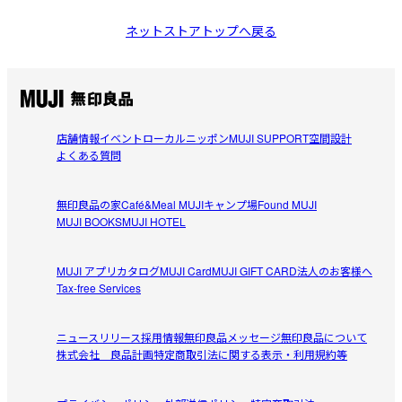
ネットストアトップへ戻る
店舗情報
イベント
ローカルニッポン
MUJI SUPPORT
空間設計
よくある質問
無印良品の家
Café&Meal MUJI
キャンプ場
Found MUJI
MUJI BOOKS
MUJI HOTEL
MUJI アプリ
カタログ
MUJI Card
MUJI GIFT CARD
法人のお客様へ
Tax-free Services
ニュースリリース
採用情報
無印良品メッセージ
無印良品について
株式会社 良品計画
特定商取引法に関する表示・利用規約等