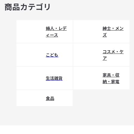
商品カテゴリ
婦人・レデ
紳士・メン
ィース
ズ
コスメ・ケ
こども
ア
家具・収
生活雑貨
納・家電
食品