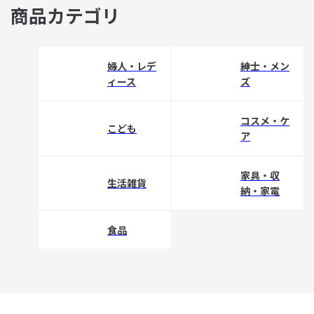
商品カテゴリ
婦人・レデ
紳士・メン
ィース
ズ
コスメ・ケ
こども
ア
家具・収
生活雑貨
納・家電
食品