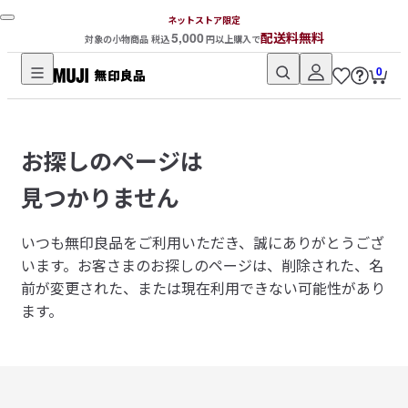
ネットストア限定
5,000
配送料無料
対象の小物商品 税込
円以上購入で
0
無
印
良
お探しのページは
品
ネ
見つかりません
ッ
ト
いつも無印良品をご利用いただき、誠にありがとうござ
ス
います。
お客さまのお探しのページは、削除された、名
ト
前が変更された、または現在利用できない可能性があり
ア
ます。