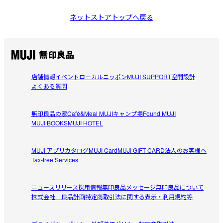
ネットストアトップへ戻る
店舗情報
イベント
ローカルニッポン
MUJI SUPPORT
空間設計
よくある質問
無印良品の家
Café&Meal MUJI
キャンプ場
Found MUJI
MUJI BOOKS
MUJI HOTEL
MUJI アプリ
カタログ
MUJI Card
MUJI GIFT CARD
法人のお客様へ
Tax-free Services
ニュースリリース
採用情報
無印良品メッセージ
無印良品について
株式会社 良品計画
特定商取引法に関する表示・利用規約等