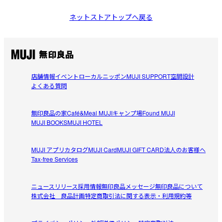
ネットストアトップへ戻る
店舗情報
イベント
ローカルニッポン
MUJI SUPPORT
空間設計
よくある質問
無印良品の家
Café&Meal MUJI
キャンプ場
Found MUJI
MUJI BOOKS
MUJI HOTEL
MUJI アプリ
カタログ
MUJI Card
MUJI GIFT CARD
法人のお客様へ
Tax-free Services
ニュースリリース
採用情報
無印良品メッセージ
無印良品について
株式会社 良品計画
特定商取引法に関する表示・利用規約等