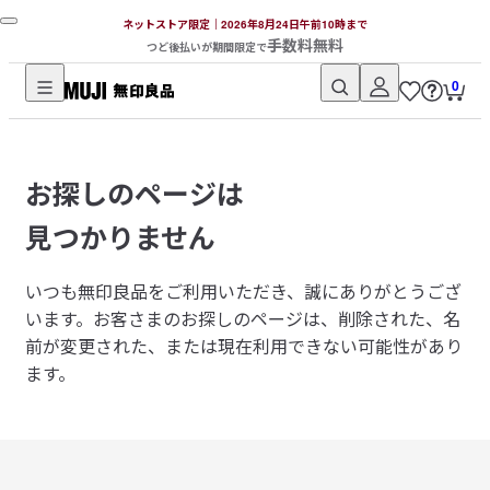
ネットストア限定｜2026年8月24日午前10時まで
手数料無料
つど後払いが期間限定で
0
無
印
良
お探しのページは
品
ネ
見つかりません
ッ
ト
いつも無印良品をご利用いただき、誠にありがとうござ
ス
います。
お客さまのお探しのページは、削除された、名
ト
前が変更された、または現在利用できない可能性があり
ア
ます。