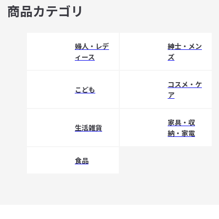
商品カテゴリ
婦人・レデ
紳士・メン
ィース
ズ
コスメ・ケ
こども
ア
家具・収
生活雑貨
納・家電
食品