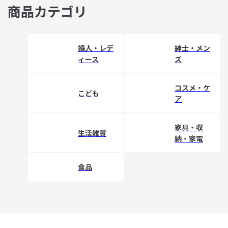
商品カテゴリ
婦人・レデ
紳士・メン
ィース
ズ
コスメ・ケ
こども
ア
家具・収
生活雑貨
納・家電
食品