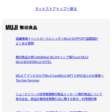
ネットストアトップへ戻る
店舗情報
イベント
ローカルニッポン
MUJI SUPPORT
空間設計
よくある質問
無印良品の家
Café&Meal MUJI
キャンプ場
Found MUJI
MUJI BOOKS
MUJI HOTEL
MUJI アプリ
カタログ
MUJI Card
MUJI GIFT CARD
法人のお客様へ
Tax-free Services
ニュースリリース
採用情報
無印良品メッセージ
無印良品について
株式会社 良品計画
特定商取引法に関する表示・利用規約等