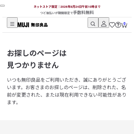
ネットストア限定｜2026年8月24日午前10時まで
手数料無料
つど後払いが期間限定で
0
無
印
良
お探しのページは
品
ネ
見つかりません
ッ
ト
いつも無印良品をご利用いただき、誠にありがとうござ
ス
います。
お客さまのお探しのページは、削除された、名
ト
前が変更された、または現在利用できない可能性があり
ア
ます。