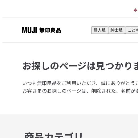
ネ
婦人服
紳士服
こど
無
印
良
品
お探しのページは
見つかり
ネ
ッ
ト
いつも無印良品をご利用いただき、誠にありがとう
ス
お客さまのお探しのページは、削除された、名前が
ト
ア
商品カテゴリ