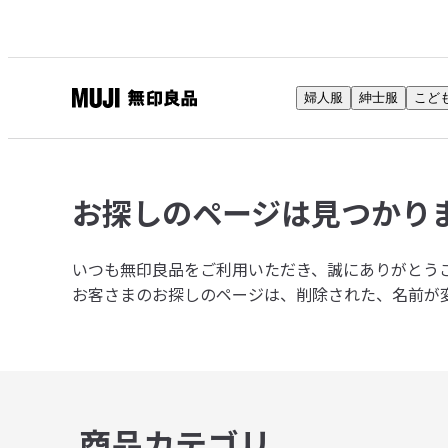
婦人服
紳士服
こど
無
印
良
品
お探しのページは
見つかり
ネ
ッ
ト
いつも無印良品をご利用いただき、誠にありがとう
ス
お客さまのお探しのページは、削除された、名前が
ト
ア
商品カテゴリ