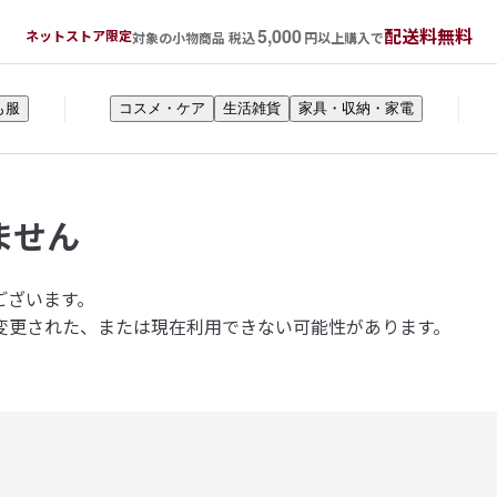
5,000
配送料無料
ネットストア限定
対象の小物商品 税込
円以上購入で
も服
コスメ・ケア
生活雑貨
家具・収納・家電
ません
ございます。
変更された、または現在利用できない可能性があります。