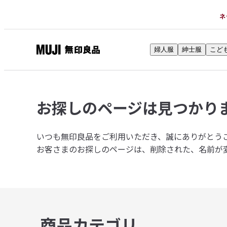
ネ
婦人服
紳士服
こど
無
印
良
品
お探しのページは
見つかり
ネ
ッ
ト
いつも無印良品をご利用いただき、誠にありがとう
ス
お客さまのお探しのページは、削除された、名前が
ト
ア
商品カテゴリ