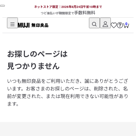
ネットストア限定｜2026年8月24日午前10時まで
手数料無料
つど後払いが期間限定で
0
無
印
良
お探しのページは
品
ネ
見つかりません
ッ
ト
いつも無印良品をご利用いただき、誠にありがとうござ
ス
います。
お客さまのお探しのページは、削除された、名
ト
前が変更された、または現在利用できない可能性があり
ア
ます。