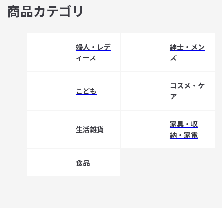
商品カテゴリ
婦人・レデ
紳士・メン
ィース
ズ
コスメ・ケ
こども
ア
家具・収
生活雑貨
納・家電
食品