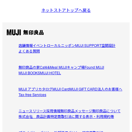
ネットストアトップへ戻る
店舗情報
イベント
ローカルニッポン
MUJI SUPPORT
空間設計
よくある質問
無印良品の家
Café&Meal MUJI
キャンプ場
Found MUJI
MUJI BOOKS
MUJI HOTEL
MUJI アプリ
カタログ
MUJI Card
MUJI GIFT CARD
法人のお客様へ
Tax-free Services
ニュースリリース
採用情報
無印良品メッセージ
無印良品について
株式会社 良品計画
特定商取引法に関する表示・利用規約等