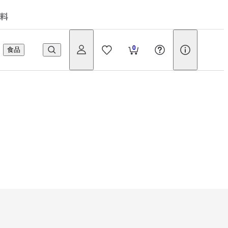
料
0
食品