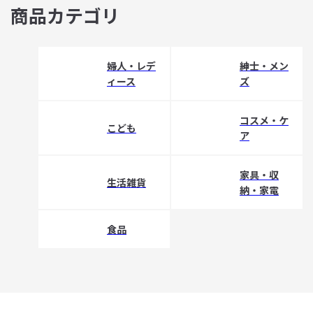
商品カテゴリ
婦人・レデ
紳士・メン
ィース
ズ
コスメ・ケ
こども
ア
家具・収
生活雑貨
納・家電
食品