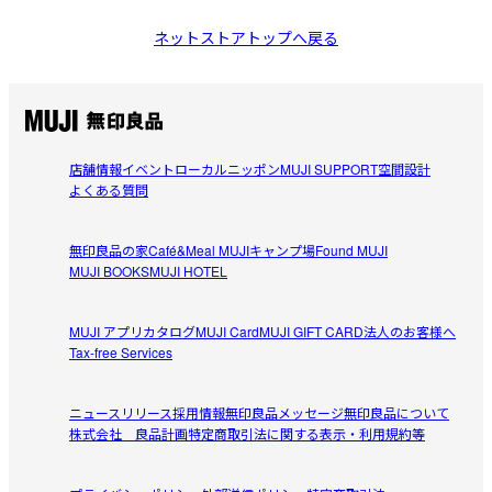
ネットストアトップへ戻る
店舗情報
イベント
ローカルニッポン
MUJI SUPPORT
空間設計
よくある質問
無印良品の家
Café&Meal MUJI
キャンプ場
Found MUJI
MUJI BOOKS
MUJI HOTEL
MUJI アプリ
カタログ
MUJI Card
MUJI GIFT CARD
法人のお客様へ
Tax-free Services
ニュースリリース
採用情報
無印良品メッセージ
無印良品について
株式会社 良品計画
特定商取引法に関する表示・利用規約等