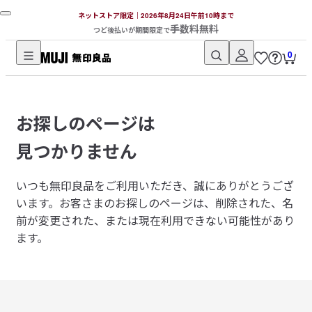
ネットストア限定｜2026年8月24日午前10時まで
手数料無料
つど後払いが期間限定で
0
無
印
良
お探しのページは
品
ネ
見つかりません
ッ
ト
いつも無印良品をご利用いただき、誠にありがとうござ
ス
います。
お客さまのお探しのページは、削除された、名
ト
前が変更された、または現在利用できない可能性があり
ア
ます。