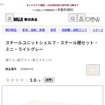
ネットストア限定｜2026年8月24日午前10時まで
手数料無料
つど後払いが期間限定で
0
無
無印良品
印
家具・収納・家電
家具
収納棚・収納ラック
スチール
良
品
スチールユニットシェルフ・スチール棚セット・
ネ
ミニ・ライトグレー
ッ
ト
幅５８×奥行４１×高さ４６ｃｍ
ス
商品番号
02999162
ト
ア
3.9
(
8
件)
/
5