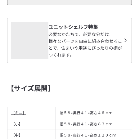
※本商品は組み立てが必要です。

無印良品店舗にて配送ご注文時のみ、商品到着時にお客様宅に
レビューを投稿する
て配送員が組み立てを行う有料の組み立てサービスを承りま
す。

ユニットシェルフ特集
お電話・ネットストアでは組み立てサービスを承っておりませ
ニコ
必要なかたちで、必要な分だけ。
ん。

2026/04/21
様々なパーツを自由に組み合わせるこ
とで、住まいや用途にぴったりの棚が
【よくあるご質問】
つくれます。
強度がある
スチールユニットシェルフのよくある質問はこちら
キッチンのカウンター下を整理したかったのでちょうどサ
参考になった（4人）
イズ感の合うものを探してました。飲料や家電をのせるの
組立説明書
（PDF：1.9MB）
に強度も十分でした。
good
【サイズ展開】
2024/11/19
組立説明書
（PDF：2.6MB）
求めていた低さのシェルフがあってよかった！
受取手段
店舗受け取り可・コンビニ受け取り不可
【ミニ】
幅５８×奥行４１×高さ４６ｃｍ
8
ファミクロの子供用品収納に使っています。子供が自分で
一部店舗受け取り可能
受け取り可能店舗を見る
参考になった（20人）
カバンを収納しやすい高さです。
【小】
幅５８×奥行４１×高さ８３ｃｍ
1
匿名希望
【中】
幅５８×奥行４１×高さ１２０ｃｍ
1