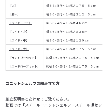
2024/11/10
【大】
幅５８×奥行４１×高さ１７５．５ｃｍ
1
拡張性が乏しい
【特大】
幅８６×奥行４１×高さ２１２．５ｃｍ
1
音が響くのと、高さが固定されてるため拡張性がなく値段
【ワイド・ミニ】
幅８６×奥行４１×高さ４６ｃｍ
9
参考になった（29人）
の割にいまいちでした。

【ワイド・小】
幅８６×奥行４１×高さ８３ｃｍ
1
オプションで高さの変更や追加はできないみたいです。
【ワイド・中】
幅８６×奥行４１×高さ１２０ｃｍ
1
【ワイド・大】
幅８６×奥行４１×高さ１７５．５ｃｍ
1
すべてのレビューを見る
閉じる
【ランドリーセット】
約幅８６×奥行４１×高さ１７５．５ｃｍ
1
【ワードローブセット】
約幅８６×奥行４１×高さ１７５．５ｃｍ
1
ユニットシェルフの組み立て方
組立説明書とあわせてご覧ください。
動画では「スチールユニットシェルフ・スチール棚セッ