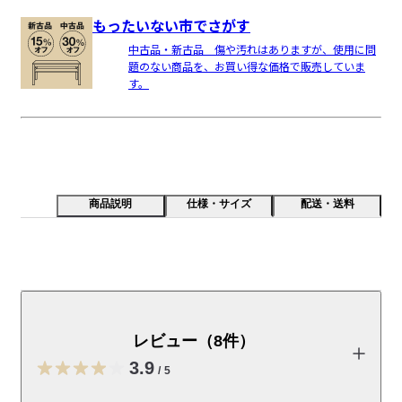
もったいない市でさがす
中古品・新古品 傷や汚れはありますが、使用に問
題のない商品を、お買い得な価格で販売していま
す。
商品説明
仕様・サイズ
配送・送料
汎用性の高い、スチール製のシステム収納家具のお得な
セットです。様々なパーツを組み合わせることで、自分
だけのオリジナルな収納家具が作れます。2019年2月か
レビュー（8件）
ら「ライトグレー」が追加されております。「グレー」
3.9
と色が異なりますのでご注意ください。
/
5