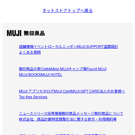
ネットストアトップへ戻る
店舗情報
イベント
ローカルニッポン
MUJI SUPPORT
空間設計
よくある質問
無印良品の家
Café&Meal MUJI
キャンプ場
Found MUJI
MUJI BOOKS
MUJI HOTEL
MUJI アプリ
カタログ
MUJI Card
MUJI GIFT CARD
法人のお客様へ
Tax-free Services
ニュースリリース
採用情報
無印良品メッセージ
無印良品について
株式会社 良品計画
特定商取引法に関する表示・利用規約等