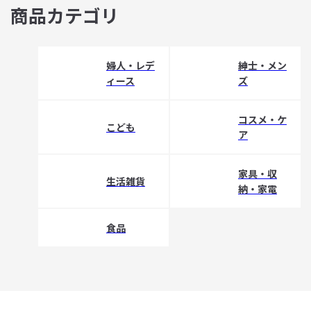
商品カテゴリ
婦人・レデ
紳士・メン
ィース
ズ
コスメ・ケ
こども
ア
家具・収
生活雑貨
納・家電
食品