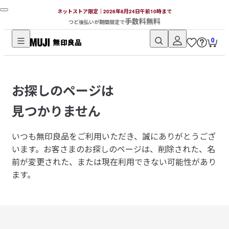
ネットストア限定｜2026年8月24日午前10時まで
手数料無料
つど後払いが期間限定で
0
無
印
良
お探しのページは
品
ネ
見つかりません
ッ
ト
いつも無印良品をご利用いただき、誠にありがとうござ
ス
います。
お客さまのお探しのページは、削除された、名
ト
前が変更された、または現在利用できない可能性があり
ア
ます。