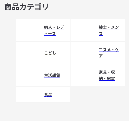
商品カテゴリ
婦人・レデ
紳士・メン
ィース
ズ
コスメ・ケ
こども
ア
家具・収
生活雑貨
納・家電
食品