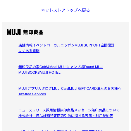
ネットストアトップへ戻る
店舗情報
イベント
ローカルニッポン
MUJI SUPPORT
空間設計
よくある質問
無印良品の家
Café&Meal MUJI
キャンプ場
Found MUJI
MUJI BOOKS
MUJI HOTEL
MUJI アプリ
カタログ
MUJI Card
MUJI GIFT CARD
法人のお客様へ
Tax-free Services
ニュースリリース
採用情報
無印良品メッセージ
無印良品について
株式会社 良品計画
特定商取引法に関する表示・利用規約等