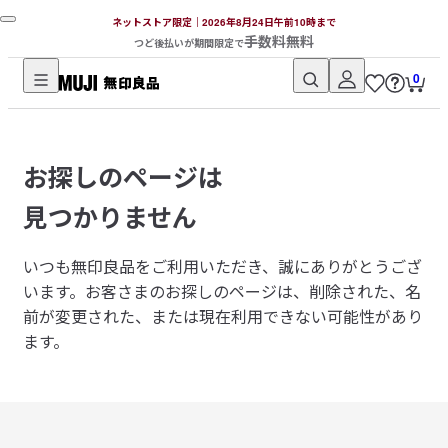
ネットストア限定｜2026年8月24日午前10時まで
手数料無料
つど後払いが期間限定で
0
無
印
良
お探しのページは
品
ネ
見つかりません
ッ
ト
いつも無印良品をご利用いただき、誠にありがとうござ
ス
います。
お客さまのお探しのページは、削除された、名
ト
前が変更された、または現在利用できない可能性があり
ア
ます。