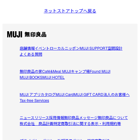
ネットストアトップへ戻る
店舗情報
イベント
ローカルニッポン
MUJI SUPPORT
空間設計
よくある質問
無印良品の家
Café&Meal MUJI
キャンプ場
Found MUJI
MUJI BOOKS
MUJI HOTEL
MUJI アプリ
カタログ
MUJI Card
MUJI GIFT CARD
法人のお客様へ
Tax-free Services
ニュースリリース
採用情報
無印良品メッセージ
無印良品について
株式会社 良品計画
特定商取引法に関する表示・利用規約等