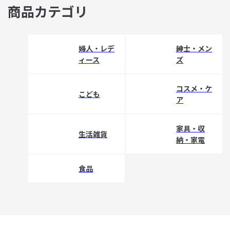
商品カテゴリ
婦人・レデ
紳士・メン
ィース
ズ
コスメ・ケ
こども
ア
家具・収
生活雑貨
納・家電
食品