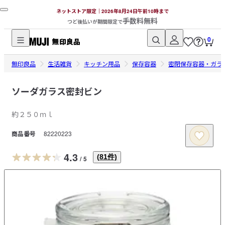
ネットストア限定｜2026年8月24日午前10時まで
手数料無料
つど後払いが期間限定で
0
無
無印良品
印
生活雑貨
キッチン用品
保存容器
密閉保存容器・ガラ
良
品
ソーダガラス密封ビン
ネ
約２５０ｍｌ
ッ
ト
商品番号
82220223
ス
ト
4.3
(
81
件)
/
5
ア