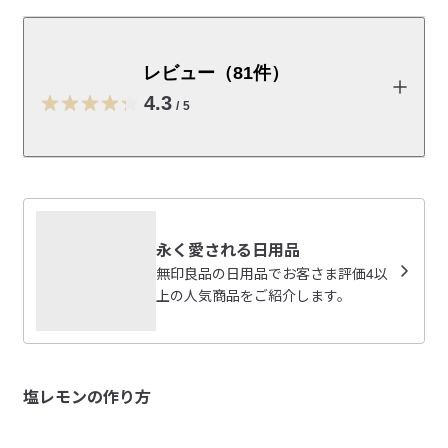
開ける部分を板材にして手当たりがよく、扱いやすい形
にしました。
レビュー（81件）
取扱説明書
（PDF：0.4MB）
4.3
/
5
受取手段
店舗受け取り可・コンビニ受け取り不可
レビューを投稿する
ざっぱ
永く愛される日用品
2026/07/13
無印良品の日用品でお客さま評価4以
上の人気商品をご紹介します。
インスタントコーヒー用
インスタントコーヒーの粉が湿気らないようにと購入しま
参考になった（0人）
した。

塩レモンの作り方
100gの量がちょうどギリギリ入ります。

まみちゃん
でも時々ある増量タイプだと入り切らないと思います。そ
2026/06/16
んな時用にもう一つ大きいサイズでも良かったかもしれな