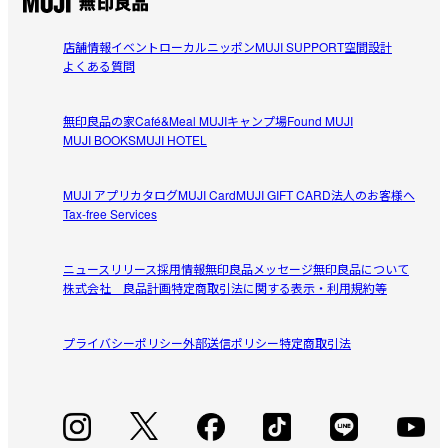
店舗情報
イベント
ローカルニッポン
MUJI SUPPORT
空間設計
よくある質問
無印良品の家
Café&Meal MUJI
キャンプ場
Found MUJI
MUJI BOOKS
MUJI HOTEL
MUJI アプリ
カタログ
MUJI Card
MUJI GIFT CARD
法人のお客様へ
Tax-free Services
ニュースリリース
採用情報
無印良品メッセージ
無印良品について
株式会社 良品計画
特定商取引法に関する表示・利用規約等
プライバシーポリシー
外部送信ポリシー
特定商取引法