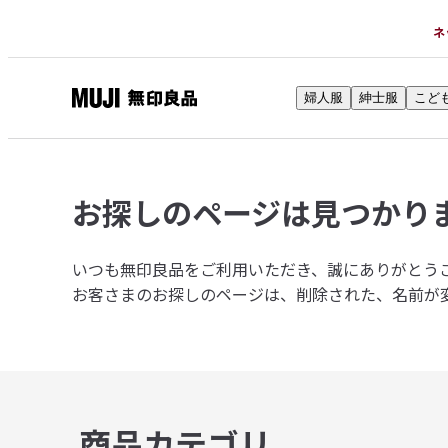
ネ
婦人服
紳士服
こど
無
印
良
品
お探しのページは
見つかり
ネ
ッ
ト
いつも無印良品をご利用いただき、誠にありがとう
ス
お客さまのお探しのページは、削除された、名前が
ト
ア
商品カテゴリ