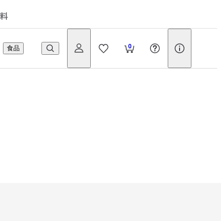
料
0
食品