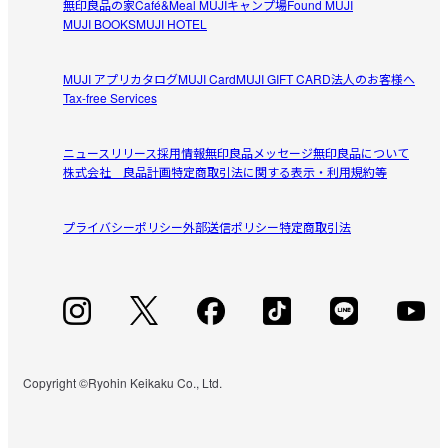
無印良品の家
Café&Meal MUJI
キャンプ場
Found MUJI
MUJI BOOKS
MUJI HOTEL
辛くないです！

でも甘くもなく

美味しかった
MUJI アプリ
カタログ
MUJI Card
MUJI GIFT CARD
法人のお客様へ
Tax-free Services
辛くないので子供も食べられそうです

参考になった（0人）
ほうれん草の味は感じられませんでしたが美味しかった
ニュースリリース
採用情報
無印良品メッセージ
無印良品について
株式会社 良品計画
特定商取引法に関する表示・利用規約等
すべてのレビューを見る
閉じる
プライバシーポリシー
外部送信ポリシー
特定商取引法
Copyright ©Ryohin Keikaku Co., Ltd.