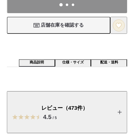
店舗在庫を確認する
商品説明
仕様・サイズ
配送・送料
辛さを感じる唐辛子を使わずに、ほうれん草ペーストと
生クリームをあわせ、コクのある味に仕あげました。辛
さが苦手な方やお子様にもおすすめです。サグチキン
レビュー（473件）
を、こどもでも食べやすいキーマ仕立てに。スパイスは
4.5
きいていても辛くありません。ナンと一緒に食べるのが
/
5
おすすめです。