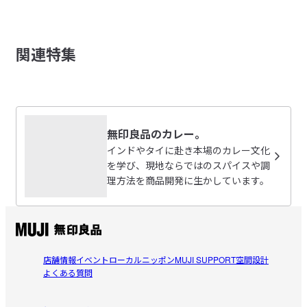
レビューを投稿する
【価格改定のお知らせ】 ネットストア価格改定日：2026年9月4
日（金）10:00～
原材料費・物流費の高騰および為替変動の影響により、一部商
関連特集
品の価格改定（値上げ）を予定しています。

ごまプリン
価格改定日の前後には、新旧価格が記載された商品が混在する
2026/08/05
ため、商品画像やお届けする商品のパッケージ・タグに記載さ
れた価格と、販売価格が異なる場合があります。販売価格は、
ほうれん草らしさがもっとほしい
ご注文時点の価格が適用されます。

カレーとしては美味しいですが、ほうれん草感があまり感
「
対象商品はこちら
」

無印良品のカレー。
参考になった（0人）
じられませんでした。
インドやタイに赴き本場のカレー文化
【辛さの目安】

を学び、現地ならではのスパイスや調
ゆゆ
０辛　☆☆☆☆☆

理方法を商品開発に生かしています。
2026/07/31
※お客様のご都合による出荷後の返品・キャンセル・交換は承れ
本当に辛くない！
ません。
本格的な味が楽しめるのに辛く無く、本当に美味しいで
商品表示情報(原材料・アレルギー・製造所固
参考になった（0人）
す。辛味の少ないカレー(唐辛子マークが２つくらいまで)
店舗情報
イベント
ローカルニッポン
MUJI SUPPORT
空間設計
有記号等)
（PDF：0.1MB）
よくある質問
も食べられるのですが、辛過ぎると無理なので、辛くない
上羽
と書いてくれいるのは助かります。
2026/07/26
受取手段
店舗受け取り可・コンビニ受け取り可