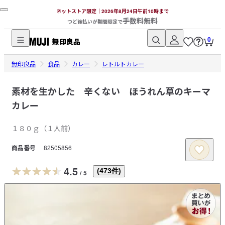
ネットストア限定｜2026年8月24日午前10時まで
手数料無料
つど後払いが期間限定で
0
無
無印良品
印
食品
カレー
レトルトカレー
良
品
素材を生かした 辛くない ほうれん草のキーマ
ネ
カレー
ッ
ト
１８０ｇ（１人前）
ス
商品番号
82505856
ト
ア
4.5
(
473
件)
/
5