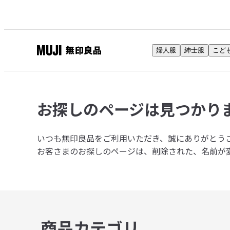
婦人服
紳士服
こど
無
印
良
品
お探しのページは
見つかり
ネ
ッ
ト
いつも無印良品をご利用いただき、誠にありがとう
ス
お客さまのお探しのページは、削除された、名前が
ト
ア
商品カテゴリ