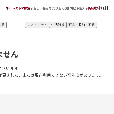
5,000
配送料無料
ネットストア限定
対象の小物商品 税込
円以上購入で
も服
コスメ・ケア
生活雑貨
家具・収納・家電
ません
ございます。
変更された、または現在利用できない可能性があります。