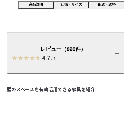
商品説明
仕様・サイズ
配送・送料
商品サイズ：幅４×奥行６×高さ８ｃｍ　石こうボードに
簡単に取り付けられるフックです。外した後も壁の跡が
目立ちにくいので、安心してお使い頂けます。ちょっと
レビュー（990件）
したデッドスペースに、付属の専用フック１つで気軽に
4.7
取り付けられます。
/
5
【こんな場所におすすめ】 

・玄関 、こども部屋

レビューを投稿する
専用フック1個で簡単に取り付けができるので、フックが欲しい
壁のスペースを有効活用できる家具を紹介
場所に気軽に設置ができます。

かけるだけなので、お子さまでも簡単に片づけができます。 

luy
2026/08/05
帰宅後の帽子やかばん、上着の定位置に。

ベスト
【おすすめの理由】

3連フックなども購入しましたが、かけるものによって間隔
・工具不要、取り付けが簡単
