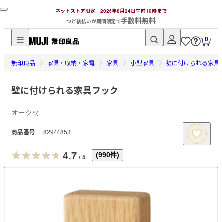
ネットストア限定｜2026年8月24日午前10時まで
手数料無料
つど後払いが期間限定で
0
無
無印良品
印
家具・収納・家電
家具
小型家具
壁に付けられる家具
良
品
壁に付けられる家具フック
ネ
オーク材
ッ
ト
商品番号
82944853
ス
ト
4.7
(
990
件)
/
5
ア