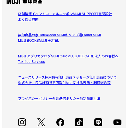
店舗情報
イベント
ローカルニッポン
MUJI SUPPORT
空間設計
よくある質問
無印良品の家
Café&Meal MUJI
キャンプ場
Found MUJI
MUJI BOOKS
MUJI HOTEL
MUJI アプリ
カタログ
MUJI Card
MUJI GIFT CARD
法人のお客様へ
Tax-free Services
ニュースリリース
採用情報
無印良品メッセージ
無印良品について
株式会社 良品計画
特定商取引法に関する表示・利用規約等
プライバシーポリシー
外部送信ポリシー
特定商取引法