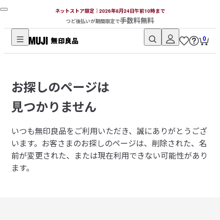
ネットストア限定｜2026年8月24日午前10時まで
手数料無料
つど後払いが期間限定で
0
無
印
良
お探しのページは
品
ネ
見つかりません
ッ
ト
いつも無印良品をご利用いただき、誠にありがとうござ
ス
います。
お客さまのお探しのページは、削除された、名
ト
前が変更された、または現在利用できない可能性があり
ア
ます。