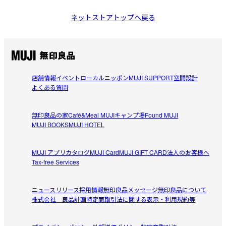
ネットストアトップへ戻る
店舗情報
イベント
ローカルニッポン
MUJI SUPPORT
空間設計
よくある質問
無印良品の家
Café&Meal MUJI
キャンプ場
Found MUJI
MUJI BOOKS
MUJI HOTEL
MUJI アプリ
カタログ
MUJI Card
MUJI GIFT CARD
法人のお客様へ
Tax-free Services
ニュースリリース
採用情報
無印良品メッセージ
無印良品について
株式会社 良品計画
特定商取引法に関する表示・利用規約等