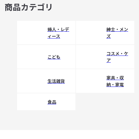
商品カテゴリ
婦人・レデ
紳士・メン
ィース
ズ
コスメ・ケ
こども
ア
家具・収
生活雑貨
納・家電
食品